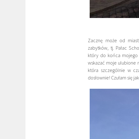
Zacznę może od miasta,
zabytków, tj. Pałac Sc
który do końca mojego p
wskazać moje ulubione m
która szczególnie w cz
dosłownie! Czułam się ja