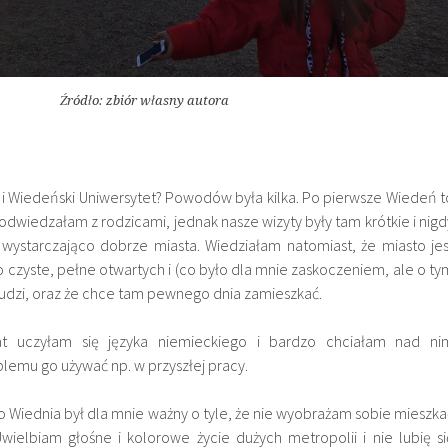
Źródło: zbiór własny autora
 Wiedeński Uniwersytet? Powodów była kilka. Po pierwsze Wiedeń t
t odwiedzałam z rodzicami, jednak nasze wizyty były tam krótkie i nigd
 wystarczająco dobrze miasta. Wiedziałam natomiast, że miasto jes
 czyste, pełne otwartych i (co było dla mnie zaskoczeniem, ale o ty
ludzi, oraz że chce tam pewnego dnia zamieszkać.
at uczyłam się języka niemieckiego i bardzo chciałam nad ni
lemu go używać np. w przyszłej pracy.
 Wiednia był dla mnie ważny o tyle, że nie wyobrażam sobie mieszka
wielbiam głośne i kolorowe życie dużych metropolii i nie lubię si