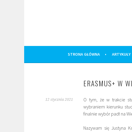
Skip
to
content
STRONA GŁÓWNA
ARTYKUŁY
ERASMUS+ W WI
O tym, że w trakcie s
12 stycznia 2021
wybraniem kierunku stu
finalnie wybór padł na Wi
Nazywam się Justyna Ko