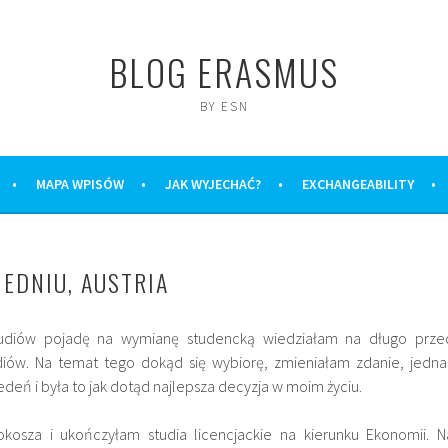
BLOG ERASMUS
BY ESN
MAPA WPISÓW
JAK WYJECHAĆ?
EXCHANGEABILITY
EDNIU, AUSTRIA
tudiów pojadę na wymianę studencką wiedziałam na długo prze
diów. Na temat tego dokąd się wybiorę, zmieniałam zdanie, jedna
edeń i była to jak dotąd najlepsza decyzja w moim życiu.
kosza i ukończyłam studia licencjackie na kierunku Ekonomii. N