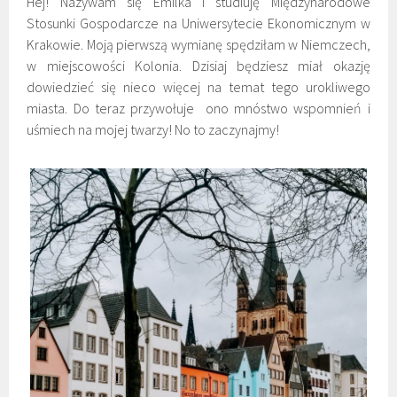
Hej! Nazywam się Emilka i studiuję Międzynarodowe
Stosunki Gospodarcze na Uniwersytecie Ekonomicznym w
Krakowie. Moją pierwszą wymianę spędziłam w Niemczech,
w miejscowości Kolonia. Dzisiaj będziesz miał okazję
dowiedzieć się nieco więcej na temat tego urokliwego
miasta. Do teraz przywołuje ono mnóstwo wspomnień i
uśmiech na mojej twarzy! No to zaczynajmy!