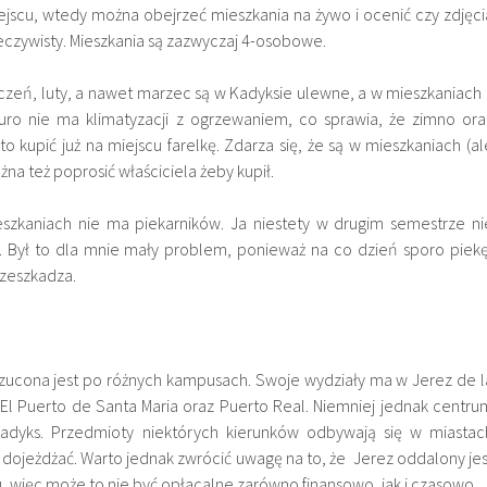
iejscu, wtedy można obejrzeć mieszkania na żywo i ocenić czy zdjęci
zeczywisty. Mieszkania są zazwyczaj 4-osobowe.
yczeń, luty, a nawet marzec są w Kadyksie ulewne, a w mieszkaniach 
uro nie ma klimatyzacji z ogrzewaniem, co sprawia, że zimno ora
o kupić już na miejscu farelkę. Zdarza się, że są w mieszkaniach (al
żna też poprosić właściciela żeby kupił.
szkaniach nie ma piekarników. Ja niestety w drugim semestrze ni
 Był to dla mnie mały problem, ponieważ na co dzień sporo piekę
rzeszkadza.
rzucona jest po różnych kampusach. Swoje wydziały ma w Jerez de l
 El Puerto de Santa Maria oraz Puerto Real. Niemniej jednak centru
Kadyks. Przedmioty niektórych kierunków odbywają się w miastac
dojeżdżać. Warto jednak zwrócić uwagę na to, że Jerez oddalony jes
, więc może to nie być opłacalne zarówno finansowo, jak i czasowo.