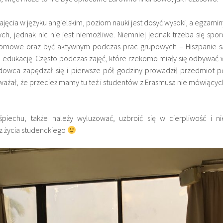
ajęcia w języku angielskim, poziom nauki jest dosyć wysoki, a egzamin
ych, jednak nic nie jest niemożliwe. Niemniej jednak trzeba się spor
domowe oraz być aktywnym podczas prac grupowych – Hiszpanie s
i o edukację. Często podczas zajęć, które rzekomo miały się odbywać 
adowca zapędzał się i pierwsze pół godziny prowadził przedmiot p
uważał, że przecież mamy tu też i studentów z Erasmusa nie mówiącyc
śpiechu, także należy wyluzować, uzbroić się w cierpliwość i ni
z życia studenckiego