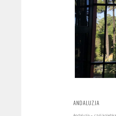
ANDALUZJA
Andaluzja – czyli kolebka