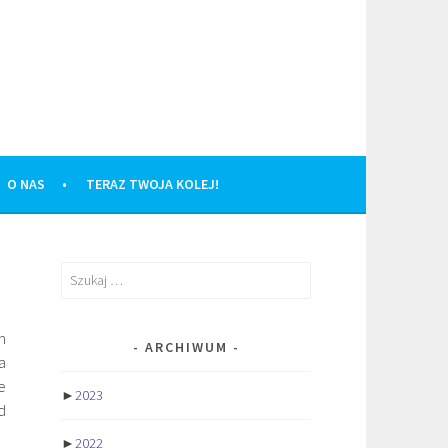
O NAS
TERAZ TWOJA KOLEJ!
Szukaj:
m
ARCHIWUM
a
e
►
2023
d
►
2022