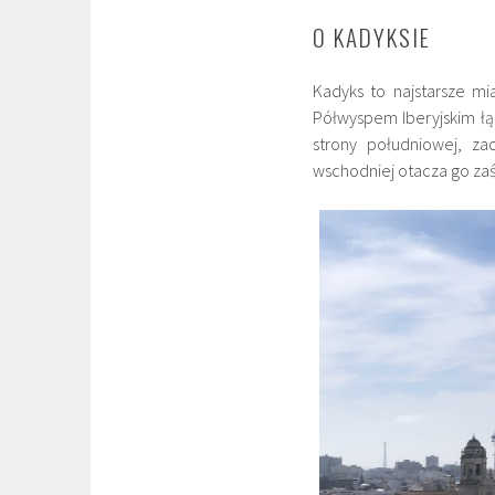
O KADYKSIE
Kadyks to najstarsze mi
Półwyspem Iberyjskim łą
strony południowej, za
wschodniej otacza go zaś