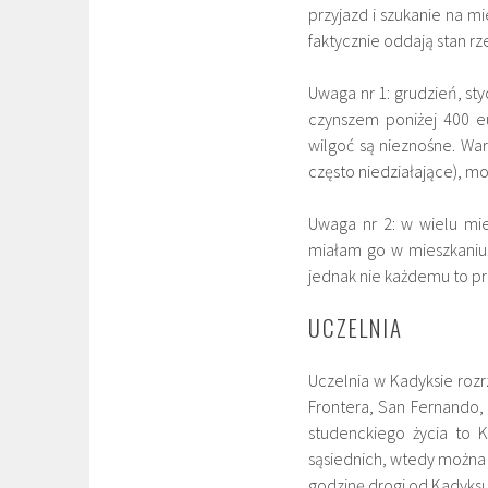
przyjazd i szukanie na m
faktycznie oddają stan r
Uwaga nr 1: grudzień, st
czynszem poniżej 400 e
wilgoć są nieznośne. Wart
często niedziałające), mo
Uwaga nr 2: w wielu mie
miałam go w mieszkaniu.
jednak nie każdemu to p
UCZELNIA
Uczelnia w Kadyksie roz
Frontera, San Fernando,
studenckiego życia to 
sąsiednich, wtedy można 
godzinę drogi od Kadyksu