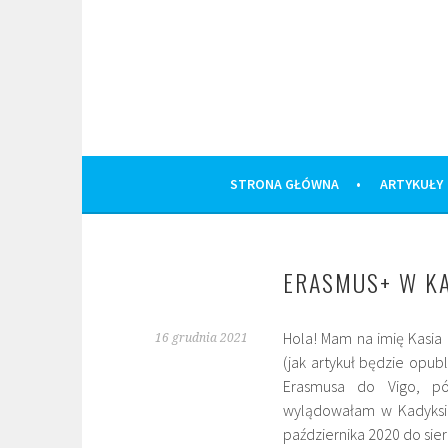
Skip
to
content
STRONA GŁÓWNA
ARTYKUŁY
ERASMUS+ W KA
Hola! Mam na imię Kasia 
16 grudnia 2021
(jak artykuł będzie opub
Erasmusa do Vigo, pół
wylądowałam w Kadyksie
października 2020 do sier