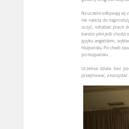
Na uczelni odbywają się z
nie należą do najprostsz
uczyć, odrabiać prace 
bardzo pilni jeśli chodz
języku angielskim, wykł
hiszpańsku. Po chwili za
po hiszpańsku…
Uczelnia działa bez po
przejmować, a korzystać 