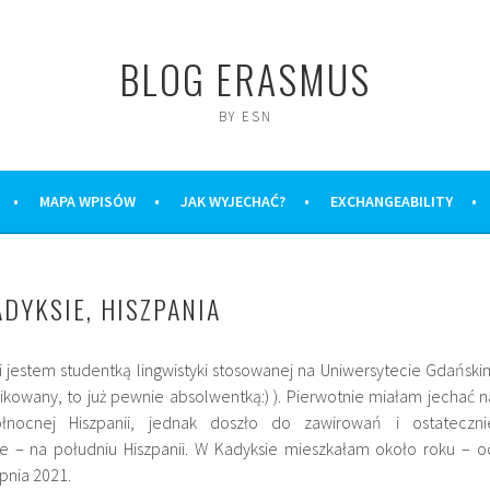
BLOG ERASMUS
BY ESN
MAPA WPISÓW
JAK WYJECHAĆ?
EXCHANGEABILITY
DYKSIE, HISZPANIA
i jestem studentką lingwistyki stosowanej na Uniwersytecie Gdański
likowany, to już pewnie absolwentką:) ). Pierwotnie miałam jechać n
nocnej Hiszpanii, jednak doszło do zawirowań i ostateczni
 – na południu Hiszpanii. W Kadyksie mieszkałam około roku – o
pnia 2021.