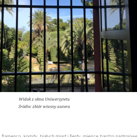
Widok z okna Uniwersytetu
Źródło: zbiór własny autora
 flamenco, korridy, białych miast i fiesty, miejsce bardzo nastrojowe