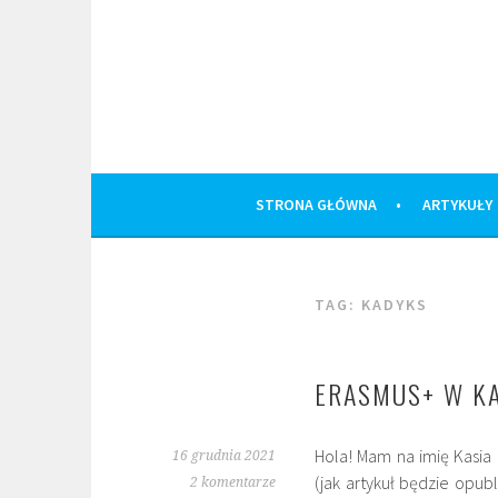
Skip
to
content
STRONA GŁÓWNA
ARTYKUŁY
TAG:
KADYKS
ERASMUS+ W KA
Hola! Mam na imię Kasia 
16 grudnia 2021
(jak artykuł będzie opub
2 komentarze