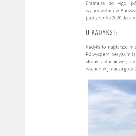
Erasmusa do Vigo, pół
wylądowałam w Kadyksie
października 2020 do sier
O KADYKSIE
Kadyks to najstarsze mi
Półwyspem Iberyjskim łą
strony południowej, za
wschodniej otacza go zaś