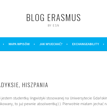
BLOG ERASMUS
BY ESN
MAPA WPISÓW
JAK WYJECHAĆ?
EXCHANGEABILITY
DYKSIE, HISZPANIA
i jestem studentką lingwistyki stosowanej na Uniwersytecie Gdański
likowany, to już pewnie absolwentką:) ). Pierwotnie miałam jechać n