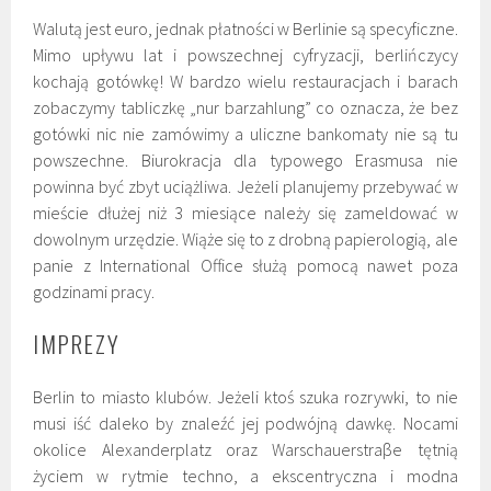
Walutą jest euro, jednak płatności w Berlinie są specyficzne.
Mimo upływu lat i powszechnej cyfryzacji, berlińczycy
kochają gotówkę! W bardzo wielu restauracjach i barach
zobaczymy tabliczkę „nur barzahlung” co oznacza, że bez
gotówki nic nie zamówimy a uliczne bankomaty nie są tu
powszechne. Biurokracja dla typowego Erasmusa nie
powinna być zbyt uciążliwa. Jeżeli planujemy przebywać w
mieście dłużej niż 3 miesiące należy się zameldować w
dowolnym urzędzie. Wiąże się to z drobną papierologią, ale
panie z International Office służą pomocą nawet poza
godzinami pracy.
IMPREZY
Berlin to miasto klubów. Jeżeli ktoś szuka rozrywki, to nie
musi iść daleko by znaleźć jej podwójną dawkę. Nocami
okolice Alexanderplatz oraz Warschauerstraβe tętnią
życiem w rytmie techno, a ekscentryczna i modna