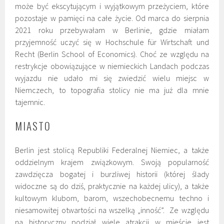
może być ekscytującym i wyjątkowym przeżyciem, które
pozostaje w pamięci na całe życie. Od marca do sierpnia
2021 roku przebywałam w Berlinie, gdzie miałam
przyjemność uczyć się w Hochschule für Wirtschaft und
Recht (Berlin School of Economics). Choć ze względu na
restrykcje obowiązujące w niemieckich Landach podczas
wyjazdu nie udało mi się zwiedzić wielu miejsc w
Niemczech, to topografia stolicy nie ma już dla mnie
tajemnic.
MIASTO
Berlin jest stolicą Republiki Federalnej Niemiec, a także
oddzielnym krajem związkowym. Swoją popularność
zawdzięcza bogatej i burzliwej historii (której ślady
widoczne są do dziś, praktycznie na każdej ulicy), a także
kultowym klubom, barom, wszechobecnemu techno i
niesamowitej otwartości na wszelką „inność”. Ze względu
na historyczny podział wiele atrakcji w mieście jest