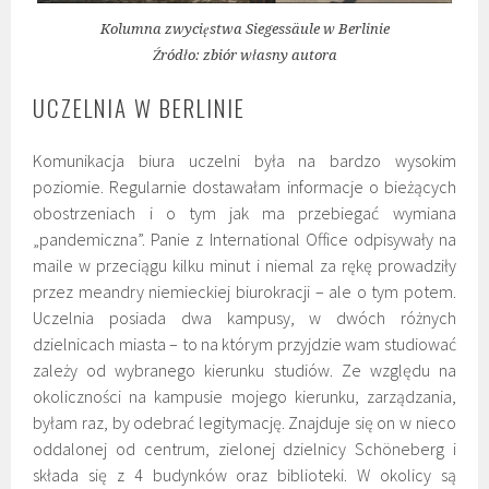
Kolumna zwycięstwa Siegessäule w Berlinie
Źródło: zbiór własny autora
UCZELNIA W BERLINIE
Komunikacja biura uczelni była na bardzo wysokim
poziomie. Regularnie dostawałam informacje o bieżących
obostrzeniach i o tym jak ma przebiegać wymiana
„pandemiczna”. Panie z International Office odpisywały na
maile w przeciągu kilku minut i niemal za rękę prowadziły
przez meandry niemieckiej biurokracji – ale o tym potem.
Uczelnia posiada dwa kampusy, w dwóch różnych
dzielnicach miasta – to na którym przyjdzie wam studiować
zależy od wybranego kierunku studiów. Ze względu na
okoliczności na kampusie mojego kierunku, zarządzania,
byłam raz, by odebrać legitymację. Znajduje się on w nieco
oddalonej od centrum, zielonej dzielnicy Schöneberg i
składa się z 4 budynków oraz biblioteki. W okolicy są