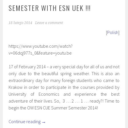
SEMESTER WITH ESN UEK !!!
18 lutego 2014
Leave a comment
[
Polish
]
https://www.youtube.com/watch?
v=06dqj977s_0&feature=youtu.be
17 of February 2014 – a very special day for all of us and not
only due to the beautiful spring weather. This is also an
extraordinary day for many foreign students who came to
Krakow in order to participate in the courses provided by
University of Economics and experience the best
adventure of their lives. So, 3 … 2 … 1 … ready?! Time to
begin the OW ESN CUE Summer Semester 2014!
Continue reading
→