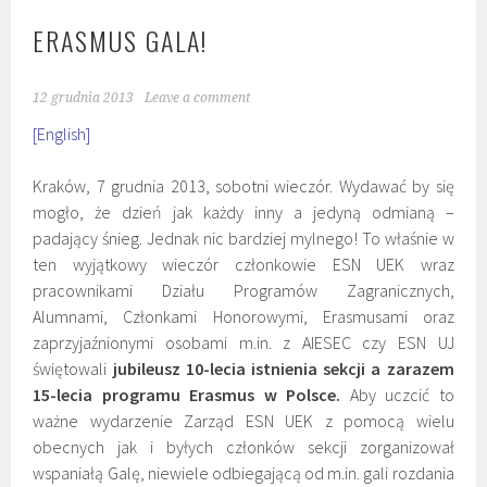
ERASMUS GALA!
12 grudnia 2013
Leave a comment
[English]
Kraków, 7 grudnia 2013, sobotni wieczór. Wydawać by się
mogło, że dzień jak każdy inny a jedyną odmianą –
padający śnieg. Jednak nic bardziej mylnego! To właśnie w
ten wyjątkowy wieczór członkowie ESN UEK wraz
pracownikami Działu Programów Zagranicznych,
Alumnami, Członkami Honorowymi, Erasmusami oraz
zaprzyjaźnionymi osobami m.in. z AIESEC czy ESN UJ
świętowali
jubileusz 10-lecia istnienia sekcji a zarazem
15-lecia programu Erasmus w Polsce.
Aby uczcić to
ważne wydarzenie Zarząd ESN UEK z pomocą wielu
obecnych jak i byłych członków sekcji zorganizował
wspaniałą Galę, niewiele odbiegającą od m.in. gali rozdania