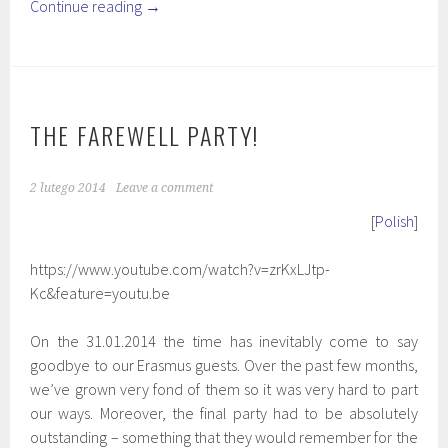
Continue reading
→
THE FAREWELL PARTY!
2 lutego 2014
Leave a comment
[
Polish
]
https://www.youtube.com/watch?v=zrKxLJtp-
Kc&feature=youtu.be
On the 31.01.2014 the time has inevitably come to say
goodbye to our Erasmus guests. Over the past few months,
we’ve grown very fond of them so it was very hard to part
our ways. Moreover, the final party had to be absolutely
outstanding – something that they would remember for the