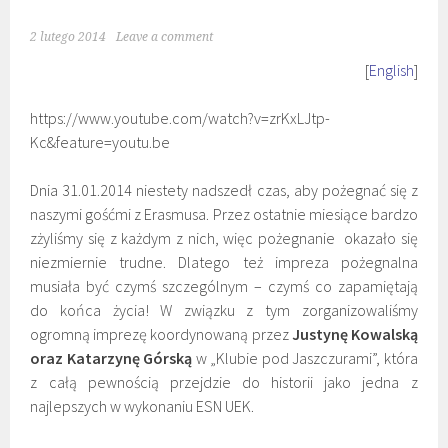
2 lutego 2014
Leave a comment
[
English
]
https://www.youtube.com/watch?v=zrKxLJtp-
Kc&feature=youtu.be
Dnia 31.01.2014 niestety nadszedł czas, aby pożegnać się z
naszymi gośćmi z Erasmusa. Przez ostatnie miesiące bardzo
zżyliśmy się z każdym z nich, więc pożegnanie okazało się
niezmiernie trudne. Dlatego też impreza pożegnalna
musiała być czymś szczególnym – czymś co zapamiętają
do końca życia! W związku z tym zorganizowaliśmy
ogromną imprezę koordynowaną przez
Justynę Kowalską
oraz Katarzynę Górską
w „Klubie pod Jaszczurami”, która
z całą pewnością przejdzie do historii jako jedna z
najlepszych w wykonaniu ESN UEK.