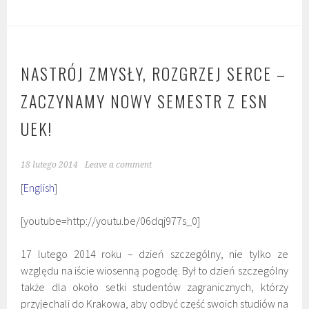
NASTRÓJ ZMYSŁY, ROZGRZEJ SERCE –
ZACZYNAMY NOWY SEMESTR Z ESN
UEK!
18 lutego 2014
Leave a comment
[
English
]
[youtube=http://youtu.be/06dqj977s_0]
17 lutego 2014 roku – dzień szczególny, nie tylko ze
względu na iście wiosenną pogodę. Był to dzień szczególny
także dla około setki studentów zagranicznych, którzy
przyjechali do Krakowa, aby odbyć część swoich studiów na