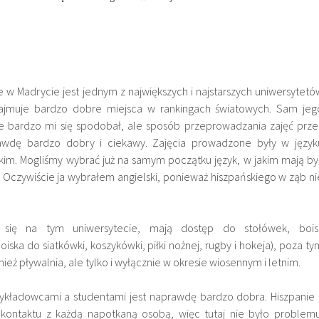
 w Madrycie jest jednym z największych i najstarszych uniwersytetó
zajmuje bardzo dobre miejsca w rankingach światowych. Sam jeg
e bardzo mi się spodobał, ale sposób przeprowadzania zajęć prze
wdę bardzo dobry i ciekawy. Zajęcia prowadzone były w język
skim. Mogliśmy wybrać już na samym początku język, w jakim mają by
 Oczywiście ja wybrałem angielski, ponieważ hiszpańskiego w ząb ni
ą się na tym uniwersytecie, mają dostęp do stołówek, bois
iska do siatkówki, koszykówki, piłki nożnej, rugby i hokeja), poza ty
eż pływalnia, ale tylko i wyłącznie w okresie wiosennym i letnim.
kładowcami a studentami jest naprawdę bardzo dobra. Hiszpanie 
o kontaktu z każdą napotkaną osobą, więc tutaj nie było problemu