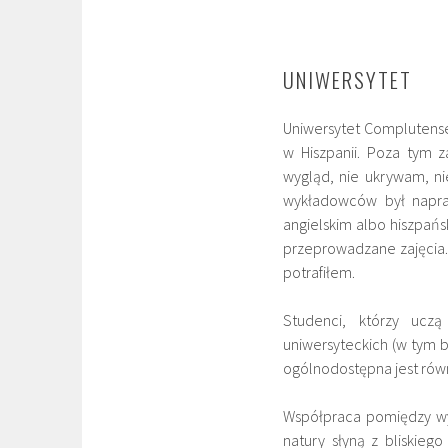
UNIWERSYTET
Uniwersytet Complutense
w Hiszpanii. Poza tym 
wygląd, nie ukrywam, ni
wykładowców był napra
angielskim albo hiszpań
przeprowadzane zajęcia.
potrafiłem.
Studenci, którzy ucz
uniwersyteckich (w tym bo
ogólnodostępna jest równi
Współpraca pomiędzy wy
natury słyną z bliskieg