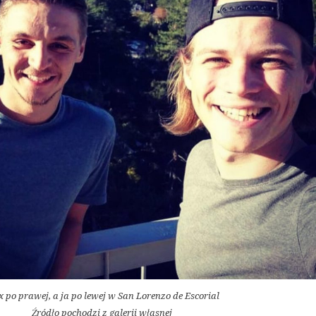
x po prawej, a ja po lewej w San Lorenzo de Escorial
Źródło pochodzi z galerii własnej