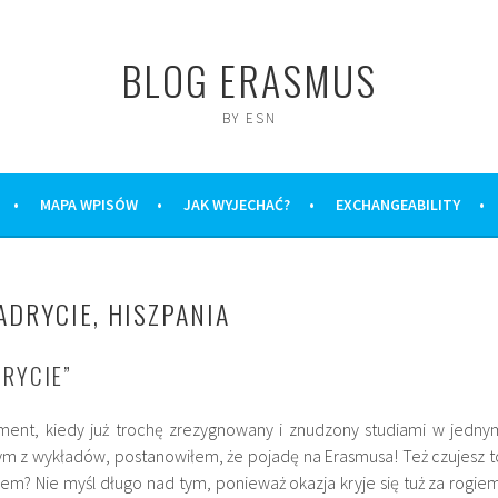
BLOG ERASMUS
BY ESN
MAPA WPISÓW
JAK WYJECHAĆ?
EXCHANGEABILITY
DRYCIE, HISZPANIA
DRYCIE”
ment, kiedy już trochę zrezygnowany i znudzony studiami w jedny
nym z wykładów, postanowiłem, że pojadę na Erasmusa! Też czujesz t
em? Nie myśl długo nad tym, ponieważ okazja kryje się tuż za rogiem