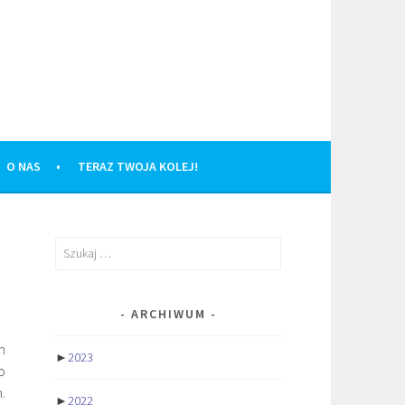
O NAS
TERAZ TWOJA KOLEJ!
Szukaj:
ARCHIWUM
m
►
2023
o
.
►
2022