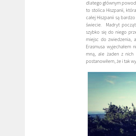
dlatego głównym powodem 
to stolica Hiszpanii, któ
całej Hiszpanii są bardz
świecie. Madryt począ
szybko się do niego pr
miejsc do zwiedzenia, 
Erasmusa wyjechałem n
mną, ale żaden z nich 
postanowiłem, że i tak wy