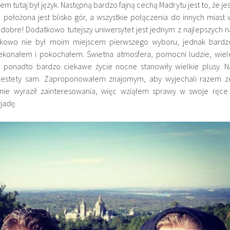
tutaj był język. Następną bardzo fajną cechą Madrytu jest to, że jes
ra położona jest blisko gór, a wszystkie połączenia do innych miast 
o dobre! Dodatkowo tutejszy uniwersytet jest jednym z najlepszych n
tkowo nie był moim miejscem pierwszego wyboru, jednak bardz
zekonałem i pokochałem. Świetna atmosfera, pomocni ludzie, wiel
a ponadto bardzo ciekawe życie nocne stanowiły wielkie plusy. N
iestety sam. Zaproponowałem znajomym, aby wyjechali razem z
nie wyraził zainteresowania, więc wziąłem sprawy w swoje ręce 
jadę.