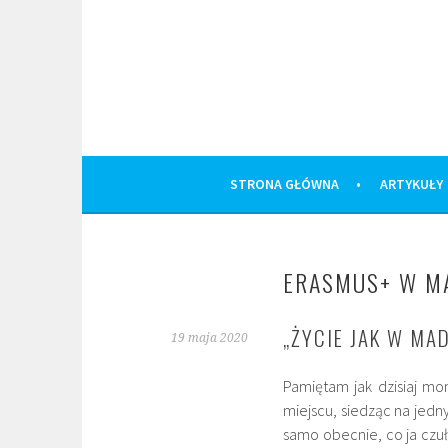
Skip
to
content
STRONA GŁÓWNA
ARTYKUŁY
ERASMUS+ W MA
„ŻYCIE JAK W MA
19 maja 2020
Pamiętam jak dzisiaj mo
miejscu, siedząc na jed
samo obecnie, co ja czuł