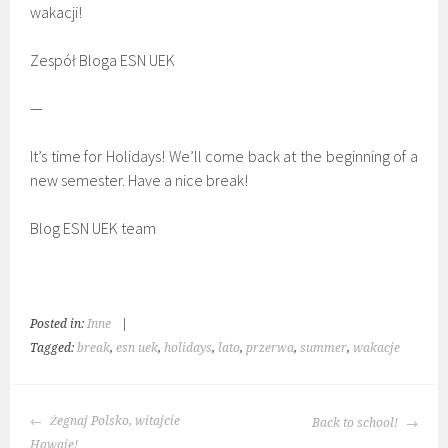
wakacji!
Zespół Bloga ESN UEK
—
It’s time for Holidays! We’ll come back at the beginning of a
new semester. Have a nice break!
Blog ESN UEK team
Posted in:
Inne
|
Tagged:
break
,
esn uek
,
holidays
,
lato
,
przerwa
,
summer
,
wakacje
POST
Żegnaj Polsko, witajcie
Back to school!
NAVIGATION
Hawaje!