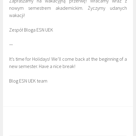
Zapraszamy na wakacyjną przerwę! Wracamy wraz z
nowym semestrem akademickim. Życzymy udanych
wakacji!
Zespół Bloga ESN UEK
—
It’s time for Holidays! We’ll come back at the beginning of a
new semester. Have a nice break!
Blog ESN UEK team