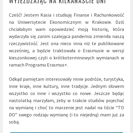
WYJEŻDŻAJĄC NA KILKANAŚCIE DNI
Cześć! Jestem Kasia i studiuję Finanse i Rachunkowość
na Uniwersytecie Ekonomicznym w Krakowie. Dziś
chciałabym wam opowiedzieć moją historię, która
wydarzyła się zanim szalejąca pandemia zmieniła naszą
rzeczywistość. Jest ona nieco inna niż te publikowane
wcześniej, a będzie traktowała o Erasmusie w wersji
kieszonkowej czyli o krótkoterminowych wymianach w
ramach Programu Erasmus+.
Odkąd pamiętam interesowały mnie podróże, turystyka,
inne kraje, inne kultury, inne tradycje. Jednym słowem
wszystko co inne i wszystko co nowe. Jeszcze będąc
nastolatką marzyłam, żeby w trakcie studiów pojechać
na wymianę i choć to marzenie jest nadal na liście “TO
DO” swego rodzaju wymianę (i to niejedną) mam już za
sobą.