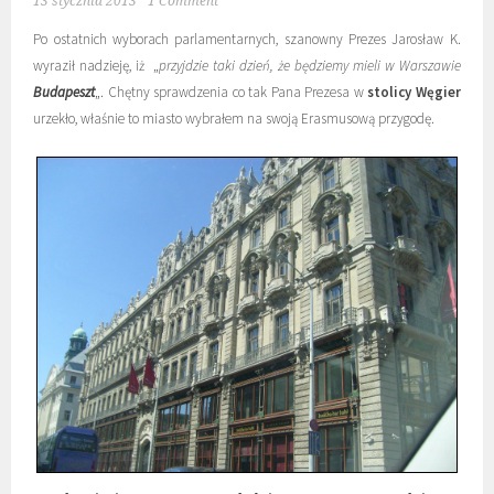
13 stycznia 2013
1 Comment
Po ostatnich wyborach parlamentarnych, szanowny Prezes Jarosław K.
wyraził nadzieję, iż „
przyjdzie taki dzień, że będziemy mieli w Warszawie
Budapeszt
„. Chętny sprawdzenia co tak Pana Prezesa w
stolicy Węgier
urzekło, właśnie to miasto wybrałem na swoją Erasmusową przygodę.