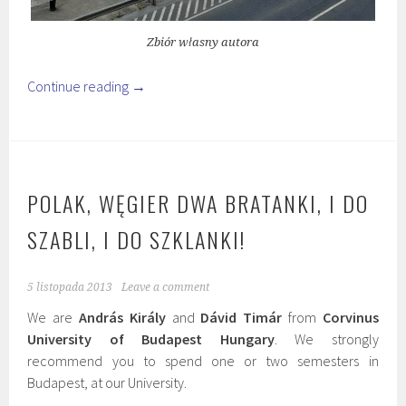
Zbiór własny autora
Continue reading
→
POLAK, WĘGIER DWA BRATANKI, I DO
SZABLI, I DO SZKLANKI!
5 listopada 2013
Leave a comment
We are
András Király
and
Dávid Timár
from
Corvinus
University of Budapest Hungary
. We strongly
recommend you to spend one or two semesters in
Budapest, at our University.