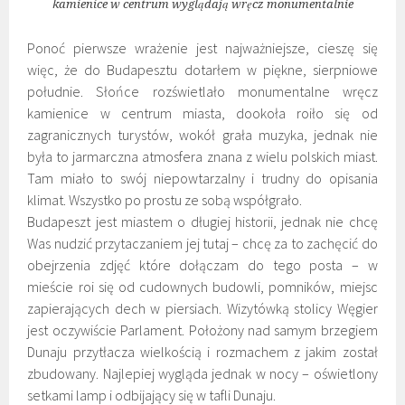
kamienice w centrum wyglądają wręcz monumentalnie
Ponoć pierwsze wrażenie jest najważniejsze, cieszę się
więc, że do Budapesztu dotarłem w piękne, sierpniowe
południe. Słońce rozświetlało monumentalne wręcz
kamienice w centrum miasta, dookoła roiło się od
zagranicznych turystów, wokół grała muzyka, jednak nie
była to jarmarczna atmosfera znana z wielu polskich miast.
Tam miało to swój niepowtarzalny i trudny do opisania
klimat. Wszystko po prostu ze sobą współgrało.
Budapeszt jest miastem o długiej historii, jednak nie chcę
Was nudzić przytaczaniem jej tutaj – chcę za to zachęcić do
obejrzenia zdjęć które dołączam do tego posta – w
mieście roi się od cudownych budowli, pomników, miejsc
zapierających dech w piersiach. Wizytówką stolicy Węgier
jest oczywiście Parlament. Położony nad samym brzegiem
Dunaju przytłacza wielkością i rozmachem z jakim został
zbudowany. Najlepiej wygląda jednak w nocy – oświetlony
setkami lamp i odbijający się w tafli Dunaju.