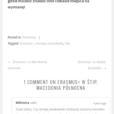
gdzie możesz znaleźć inne ciekawe miejsca na
wymianę!
Posted in:
Wymiany
|
Tagged:
Erasmus+
,
europa
,
macedonia
,
Štip
POST
Erasmus+ w Mariborze,
Erasmus+ w Hadze,
NAVIGATION
Słowenia
Holandia
1 COMMENT ON ERASMUS+ W ŠTIP,
MACEDONIA PÓŁNOCNA
Wiktoria
said :
4 years ago
Dzień dobry, Czy istnieje jakakolwiek możliwość dostania kontaktu