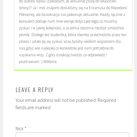
do autorki wpisu (zakładam, że aktualnie piszę do właścicieli
strony)? Ja i moi znajomi dostaliśmy się na Erasmusa do Macedonii
Północnej, ale biurokracja nas pokonuje aktualnie. Każdy, łącznie z
konsulem podaje nam inne wersje dotyczące tego, co musimy
zyskać i w jakiej kolejności, a uczelnia rodzima niezbyt umie/chce
pomóc. Dlatego też studentka, która również przechodziła przez ten
proces i udało jej się zyskać wizę byłaby wielkim wsparciem dla
nas, gdyż wie najlepiej co konkretnie jest nam potrzebne do
uzyskania wizy. Z góry dziękuję bardzo za odpowiedź i
pozdrawiam :) Wiktoria
LEAVE A REPLY
Your email address will not be published. Required
fields are marked
Nick
*