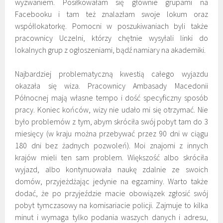
wyzwaniem. Posiłkowałam się głównie grupami na
Facebooku i tam też znalazłam swoje lokum oraz
współlokatorkę. Pomocni w poszukiwaniach byli także
pracownicy Uczelni, którzy chętnie wysyłali linki do
lokalnych grup z ogłoszeniami, bądź namiary na akademiki.
Najbardziej problematyczną kwestią całego wyjazdu
okazała się wiza. Pracownicy Ambasady Macedonii
Północnej mają własne tempo i dość specyficzny sposób
pracy. Koniec końców, wizy nie udało mi się otrzymać. Nie
było problemów z tym, abym skróciła swój pobyt tam do 3
miesięcy (w kraju można przebywać przez 90 dni w ciągu
180 dni bez żadnych pozwoleń). Moi znajomi z innych
krajów mieli ten sam problem. Większość albo skróciła
wyjazd, albo kontynuowała naukę zdalnie ze swoich
domów, przyjeżdżając jedynie na egzaminy. Warto także
dodać, że po przyjeździe macie obowiązek zgłosić swój
pobyt tymczasowy na komisariacie policji. Zajmuje to kilka
minut i wymaga tylko podania waszych danych i adresu,