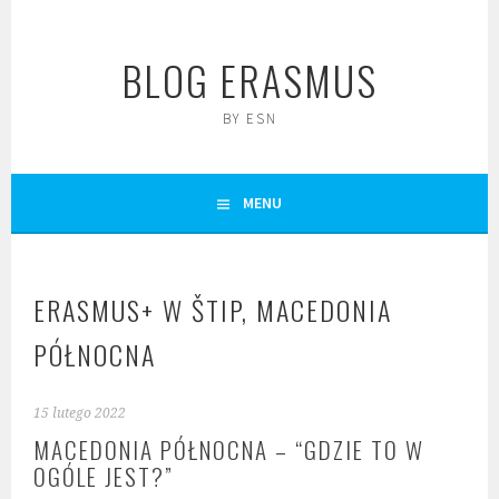
Skip
to
BLOG ERASMUS
content
BY ESN
MENU
ERASMUS+ W ŠTIP, MACEDONIA
PÓŁNOCNA
15 lutego 2022
MACEDONIA PÓŁNOCNA – “GDZIE TO W
OGÓLE JEST?”