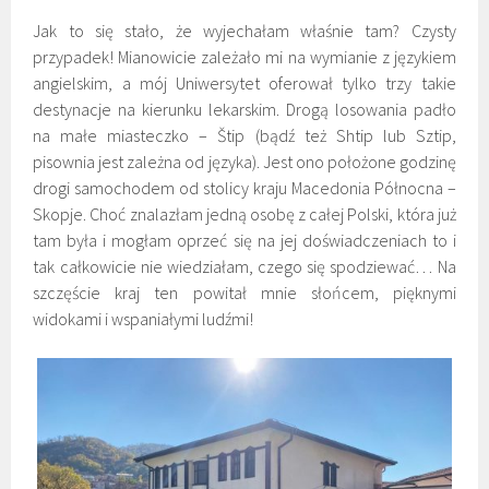
Jak to się stało, że wyjechałam właśnie tam? Czysty
przypadek! Mianowicie zależało mi na wymianie z językiem
angielskim, a mój Uniwersytet oferował tylko trzy takie
destynacje na kierunku lekarskim. Drogą losowania padło
na małe miasteczko – Štip (bądź też Shtip lub Sztip,
pisownia jest zależna od języka). Jest ono położone godzinę
drogi samochodem od stolicy kraju Macedonia Północna –
Skopje. Choć znalazłam jedną osobę z całej Polski, która już
tam była i mogłam oprzeć się na jej doświadczeniach to i
tak całkowicie nie wiedziałam, czego się spodziewać… Na
szczęście kraj ten powitał mnie słońcem, pięknymi
widokami i wspaniałymi ludźmi!