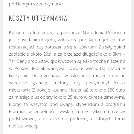
pod którym się zatrzymacie.
KOSZTY UTRZYMANIA
Kolejną istotną rzeczą są pieniądze. Macedonia Północna
jest dość tanim krajem, zwłaszcza pod kątem jedzenia w
restauracjach czy poruszania się taksówkami. Za syty obiad
zapłacicie około 20zł, a za przejazd długości około 3km –
7zł. Ceny produktów spożywczych są tylko trochę niższe niż
w Polsce. Jednak warzywa i owoce wychodzą znacznie
korzystniej. Do tego nawet w listopadzie możecie dostać
wszędzie granaty, melony czy persymony! Koszt
mieszkania (2 pokoje, kuchnia i łazienka) to około 150 euro
za miesiąc plus opłaty (około 25 euro w okresie zimowym).
Biorąc to wszystko pod uwagę, stypendium z programu
Erasmus w zupełności wystarcza nie tylko na rzeczy
podstawowe, ale także na podróże, o których teraz
napiszę więcej.