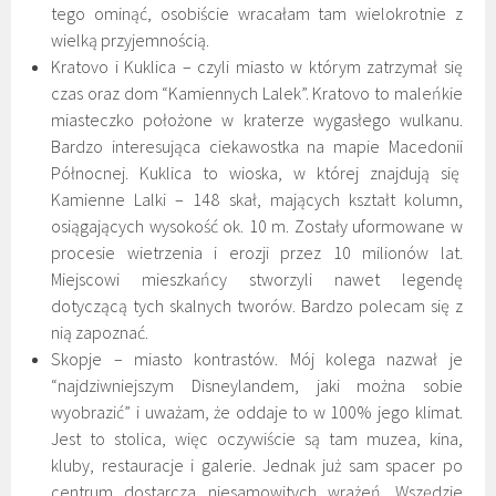
tego ominąć, osobiście wracałam tam wielokrotnie z
wielką przyjemnością.
Kratovo i Kuklica – czyli miasto w którym zatrzymał się
czas oraz dom “Kamiennych Lalek”. Kratovo to maleńkie
miasteczko położone w kraterze wygasłego wulkanu.
Bardzo interesująca ciekawostka na mapie Macedonii
Północnej. Kuklica to wioska, w której znajdują się
Kamienne Lalki – 148 skał, mających kształt kolumn,
osiągających wysokość ok. 10 m. Zostały uformowane w
procesie wietrzenia i erozji przez 10 milionów lat.
Miejscowi mieszkańcy stworzyli nawet legendę
dotyczącą tych skalnych tworów. Bardzo polecam się z
nią zapoznać.
Skopje – miasto kontrastów. Mój kolega nazwał je
“najdziwniejszym Disneylandem, jaki można sobie
wyobrazić” i uważam, że oddaje to w 100% jego klimat.
Jest to stolica, więc oczywiście są tam muzea, kina,
kluby, restauracje i galerie. Jednak już sam spacer po
centrum dostarcza niesamowitych wrażeń. Wszędzie