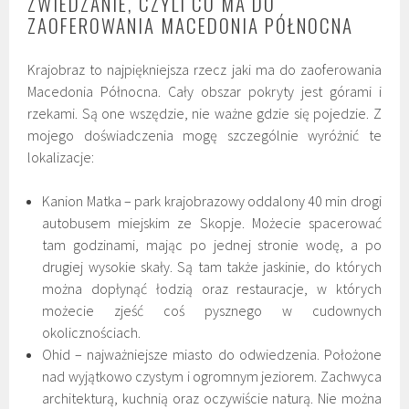
ZWIEDZANIE, CZYLI CO MA DO
ZAOFEROWANIA MACEDONIA PÓŁNOCNA
Krajobraz to najpiękniejsza rzecz jaki ma do zaoferowania
Macedonia Północna. Cały obszar pokryty jest górami i
rzekami. Są one wszędzie, nie ważne gdzie się pojedzie. Z
mojego doświadczenia mogę szczególnie wyróżnić te
lokalizacje:
Kanion Matka – park krajobrazowy oddalony 40 min drogi
autobusem miejskim ze Skopje. Możecie spacerować
tam godzinami, mając po jednej stronie wodę, a po
drugiej wysokie skały. Są tam także jaskinie, do których
można dopłynąć łodzią oraz restauracje, w których
możecie zjeść coś pysznego w cudownych
okolicznościach.
Ohid – najważniejsze miasto do odwiedzenia. Położone
nad wyjątkowo czystym i ogromnym jeziorem. Zachwyca
architekturą, kuchnią oraz oczywiście naturą. Nie można