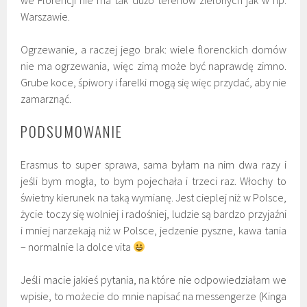
we Florencji nie ma tak dużo terenów zielonych jak w np.
Warszawie.
Ogrzewanie, a raczej jego brak: wiele florenckich domów
nie ma ogrzewania, więc zimą może być naprawdę zimno.
Grube koce, śpiwory i farelki mogą się więc przydać, aby nie
zamarznąć.
PODSUMOWANIE
Erasmus to super sprawa, sama byłam na nim dwa razy i
jeśli bym mogła, to bym pojechała i trzeci raz. Włochy to
świetny kierunek na taką wymianę. Jest cieplej niż w Polsce,
życie toczy się wolniej i radośniej, ludzie są bardzo przyjaźni
i mniej narzekają niż w Polsce, jedzenie pyszne, kawa tania
– normalnie la dolce vita
Jeśli macie jakieś pytania, na które nie odpowiedziałam we
wpisie, to możecie do mnie napisać na messengerze (Kinga