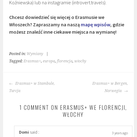
Koźniewska) lub na instagramie (introvert.travels).
Chcesz dowiedzieć się więcej o Erasmusie we
Włoszech? Zapraszamy na naszą
mapę wpisów
, gdzie
możesz znaleźć inne ciekawe miejsca na wymianę!
Posted in:
Wymiany
|
Tagged:
Erasmus+
,
europa
,
florencja
,
włochy
POST
Erasmus+ w Stambule,
Erasmus+ w Bergen,
NAVIGATION
Turcja
Norwegia
1 COMMENT ON ERASMUS+ WE FLORENCJI,
WŁOCHY
Domi
said :
3 years ago