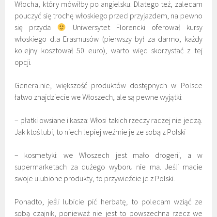
Włocha, który mówiłby po angielsku. Dlatego też, zalecam
pouczyć się trochę włoskiego przed przyjazdem, na pewno
się przyda
Uniwersytet Florencki oferował kursy
włoskiego dla Erasmusów (pierwszy był za darmo, każdy
kolejny kosztował 50 euro), warto więc skorzystać z tej
opcji.
Generalnie, większość produktów dostępnych w Polsce
łatwo znajdziecie we Włoszech, ale są pewne wyjątki:
– płatki owsiane i kasza: Włosi takich rzeczy raczej nie jedzą.
Jak ktoś lubi, to niech lepiej weźmie je ze sobą z Polski
– kosmetyki: we Włoszech jest mało drogerii, a w
supermarketach za dużego wyboru nie ma. Jeśli macie
swoje ulubione produkty, to przywieźcie je z Polski.
Ponadto, jeśli lubicie pić herbatę, to polecam wziąć ze
sobą czajnik, ponieważ nie jest to powszechna rzecz we