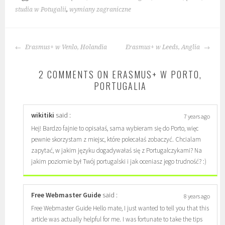
studia w Potugalii
,
wymiany zagraniczne
POST
Erasmus+ w Venlo, Holandia
Erasmus+ w Leeds, Anglia
NAVIGATION
2 COMMENTS ON ERASMUS+ W PORTO,
PORTUGALIA
wikitiki
said :
7 years ago
Hej! Bardzo fajnie to opisałaś, sama wybieram się do Porto, więc
pewnie skorzystam z miejsc, które polecałaś zobaczyć. Chcialam
zapytać, w jakim języku dogadywałaś się z Portugalczykami? Na
jakim poziomie był Twój portugalski i jak oceniasz jego trudność? :)
Free Webmaster Guide
said :
8 years ago
Free Webmaster Guide Hello mate, I just wanted to tell you that this
article was actually helpful for me. I was fortunate to take the tips