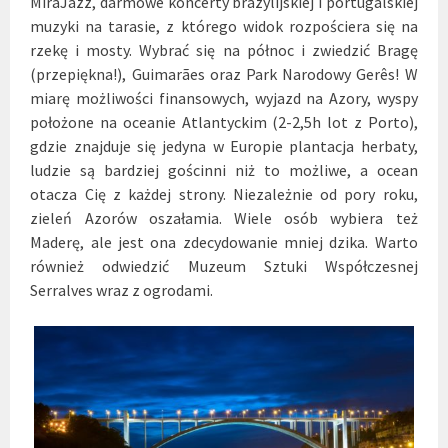
MiraJazz
, darmowe koncerty brazylijskiej i portugalskiej
muzyki na tarasie, z którego widok rozpościera się na
rzekę i mosty. Wybrać się na północ i zwiedzić Bragę
(przepiękna!), Guimarães oraz Park Narodowy Gerês! W
miarę możliwości finansowych, wyjazd na Azory, wyspy
położone na oceanie Atlantyckim (2-2,5h lot z Porto),
gdzie znajduje się jedyna w Europie plantacja herbaty,
ludzie są bardziej gościnni niż to możliwe, a ocean
otacza Cię z każdej strony. Niezależnie od pory roku,
zieleń Azorów oszałamia. Wiele osób wybiera też
Maderę, ale jest ona zdecydowanie mniej dzika. Warto
również odwiedzić Muzeum Sztuki Współczesnej
Serralves wraz z ogrodami.