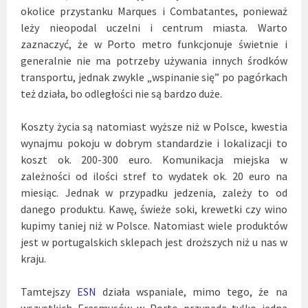
okolice przystanku Marques i Combatantes, ponieważ
leży nieopodal uczelni i centrum miasta. Warto
zaznaczyć, że w Porto metro funkcjonuje świetnie i
generalnie nie ma potrzeby używania innych środków
transportu, jednak zwykle „wspinanie się” po pagórkach
też działa, bo odległości nie są bardzo duże.
Koszty życia są natomiast wyższe niż w Polsce, kwestia
wynajmu pokoju w dobrym standardzie i lokalizacji to
koszt ok. 200-300 euro. Komunikacja miejska w
zależności od ilości stref to wydatek ok. 20 euro na
miesiąc. Jednak w przypadku jedzenia, zależy to od
danego produktu. Kawę, świeże soki, krewetki czy wino
kupimy taniej niż w Polsce. Natomiast wiele produktów
jest w portugalskich sklepach jest droższych niż u nas w
kraju.
Tamtejszy
ESN
działa wspaniale, mimo tego, że na
wszystkich Erasmusów w Porto przypada tylko jedna