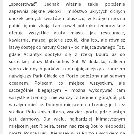
„spacerować”. Jednak właśnie takie położenie
zapewnia
piękne widoki i mnóstwo ukrytych cichych
uliczek pełnych kwiatów i bluszczu, w których
można
gubić się mieszkając tam nawet pół roku. Jednocześnie
oferuje wszystkie atuty miasta
jak restauracje,
kawiarnie, muzea, galerie sztuki, kina itp., ale również
łatwy dostęp do natury.
Ocean – od miejsca zwanego Foz,
gdzie Atlantyk spotyka się z rzeką Douro aż do
surfeskiej
plaży Matosinhos Sul. W dodatku, całkiem
sporo zielonych parków i ten najpiękniejszy, a
zarazem
największy Park Cidade do Porto położony nad samym
oceanem. Polecam to miejsce wszystkim
, ale
szczególnie biegającym – można wykonywać tam
wszystkie treningi i nie walczyć
z terenem góra/dół, jak
w całym mieście. Dobrym miejscem na trening jest też
stadion Polo Universitario, wydział sportu, gdzie wstęp
jest
darmowy. Dla wielu, najbardziej klimatycznym
miejscem jest Ribeira, teren nad rzeką Douro
nieopodal
mostu Ponte Luis I. Kieliszek wina Porto z widokiem na