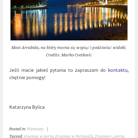
Most Arrabida, na który można się wspiąć i podziwiać widoki.
Credits: Marko Cvetković
Jeśli macie jakieś pytania to zapraszam do
kontaktu
,
chętnie pomogę!
Katarzyna Bylica
Posted in:
Wymiany
|
Tagged:
erasmus w porto
,
Erasmus w Portugalii
,
Erasmus+
,
porto
,