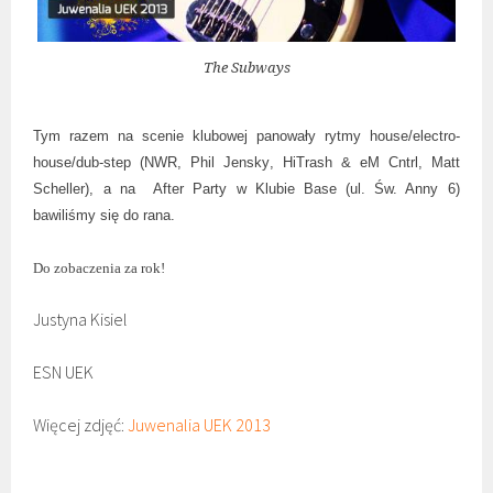
The Subways
Tym razem na scenie klubowej panowały rytmy
house/electro-
house/dub-step
(
NWR
,
Phil Jensky
,
HiTrash & eM Cntrl
,
Matt
Scheller),
a na
After Party w Klubie Base (ul. Św. Anny 6)
bawiliśmy się do rana.
Do zobaczenia za rok!
Justyna Kisiel
ESN UEK
Więcej zdjęć:
Juwenalia UEK 2013