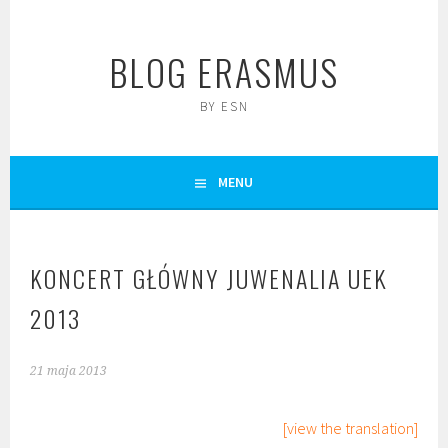
Skip
to
BLOG ERASMUS
content
BY ESN
MENU
KONCERT GŁÓWNY JUWENALIA UEK
2013
21 maja 2013
[view the translation]