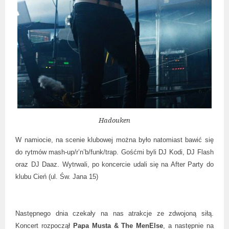
Hadouken
W namiocie, na scenie klubowej można było natomiast bawić się
do rytmów
mash-up/r’n’b/funk/trap. Gośćmi byli DJ Kodi, DJ Flash
oraz DJ Daaz.
Wytrwali, po koncercie udali się na After Party do
klubu Cień (ul. Św. Jana 15)
Następnego dnia czekały na nas atrakcje ze zdwojoną siłą.
Koncert rozpoczął
Papa Musta & The MenElse
, a następnie na