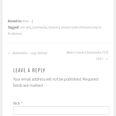
Posted in:
Inne
|
Tagged:
esn uek
,
juwenalia
,
koncert
,
uniwersytet ekonomiczny w
krakowie
POST
Main Concert Juwenalia CUE
Juwenalia – ciąg dalszy!
NAVIGATION
2013
LEAVE A REPLY
Your email address will not be published. Required
fields are marked
Nick
*