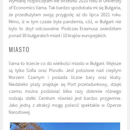
Wymianę rozpoczęłam we wrześniu 2020 roku w University
of Economics Varna. Tak bardzo spodobała mi się Bułgaria,
że przedłużyłam swoją przygodę aż do lipca 2021 roku.
Mimo, iż w tym czasie była pandemia, cóż, w Bułgarii nie
było to zbyt odczuwalne. Podczas Erasmusa zwiedziłam
ponad 30 bułgarskich miast i 10 krajów europejskich.
MIASTO
Varna to trzecie co do wielkości miasto w Bułgarii. Większe
są tylko Sofia oraz Plovdiv. Jest położone nad ciepłym
Morzem Czarnym i posiada liczne bary oraz kluby.
Niedaleko plaży znajduje się Port przeładunkowy, dzięki
czemu można podziwiać kilka razy dziennie różnego
rodzaju statki. Centrum również jest bardzo przyjemne.
Jako jedną z atrakcji mogę polecić spektakle w Operze
Narodowej.