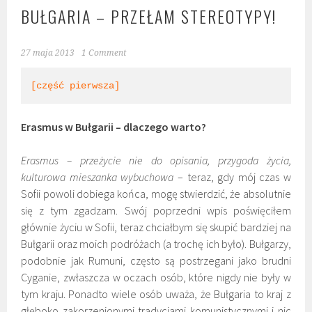
BUŁGARIA – PRZEŁAM STEREOTYPY!
27 maja 2013
1 Comment
[część pierwsza]
Erasmus w Bułgarii – dlaczego warto?
Erasmus – przeżycie nie do opisania, przygoda życia,
kulturowa mieszanka wybuchowa
– teraz, gdy mój czas w
Sofii powoli dobiega końca, mogę stwierdzić, że absolutnie
się z tym zgadzam. Swój poprzedni wpis poświęciłem
głównie życiu w Sofii, teraz chciałbym się skupić bardziej na
Bułgarii oraz moich podróżach (a trochę ich było). Bułgarzy,
podobnie jak Rumuni, często są postrzegani jako brudni
Cyganie, zwłaszcza w oczach osób, które nigdy nie były w
tym kraju. Ponadto wiele osób uważa, że Bułgaria to kraj z
głęboko zakorzenionymi tradycjami komunistycznymi i nic