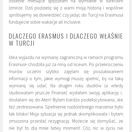
ostatnie miesiące spędziłam na wymianie w tureckim
Izmirze. Dziś podzielę się z wami moją historią i wspólnie
spróbujemy się dowiedzieć czy jadąc do Turcji na Erasmusa
fundujecie sobie wakacje all inclusive.
DLACZEGO ERASMUS I DLACZEGO WŁAŚNIE
W TURCJI
Idea wyjazdu na wymianę zagraniczną w ramach programu
Erasmus+ chodziła już za mną od liceum. Po przekroczeniu
murów uczelni szybko zajęłam się poszukiwaniem
informacji o tym, jakie wymogi muszę spełnić, by na taką
wymianę się udać. Na drugim roku studiów (a wtedy
studiowałam jeszcze Finanse) wysłałam swoją aplikację i..
dostałam się do Aten! Byłam bardzo podekscytowana, ale
też zestresowana. Spełnienie nastoletniego marzenia było
tak blisko! Moja sytuacja się jednak skomplikowała i byłam
zmuszona przesłać rezygnację. Możecie się domyślać, że
nie był to dla mnie łatwy moment. Cóż, nic w życiu nie