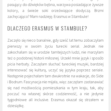
pasujący do dźwięków bębna, warzywa posiadające żywsze
kolory, a świeże soki orzeźwiające słodyczą. Brzmi
zachęcająco? Mam nadzieję. Erasmus w Stambule!
DLACZEGO ERASMUS W STAMBULE?
Zaczęło się nieco banalnie, gdy sześć lat temu zobaczyłam
pierwszy w swoim życiu turecki serial. Jednak nie
zakochałam się w urodzie tamtejszych ludzi, nie marzyłam
też o podobnej historii miłosnej. Urzekł mnie język i sposób
picia herbaty. Zaczęłam słuchać tureckiej muzyki, bardziej
interesować się kulturą, uczyć się języka poprzez seriale.
Następnie pojechałam tam dwukrotnie na wakacje, do Side
i Bodrum. Fascynacja nie mijała, więc zaczęłam zastanawiać
się nad możliwością pomieszkania w tym kraju, tak, aby
poczuć na własnej skórze codzienność, a nie jedynie
tygodniowe all inclusive. Erasmus okazał się strzałem w
dziesiątkę.