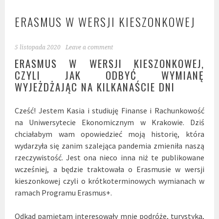
ERASMUS W WERSJI KIESZONKOWEJ
5 listopada 2020
Leave a comment
ERASMUS W WERSJI KIESZONKOWEJ,
CZYLI JAK ODBYĆ WYMIANĘ
WYJEŻDŻAJĄC NA KILKANAŚCIE DNI
Cześć! Jestem Kasia i studiuję Finanse i Rachunkowość
na Uniwersytecie Ekonomicznym w Krakowie. Dziś
chciałabym wam opowiedzieć moją historię, która
wydarzyła się zanim szalejąca pandemia zmieniła naszą
rzeczywistość. Jest ona nieco inna niż te publikowane
wcześniej, a będzie traktowała o Erasmusie w wersji
kieszonkowej czyli o krótkoterminowych wymianach w
ramach Programu Erasmus+.
Odkąd pamiętam interesowały mnie podróże, turystyka,