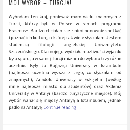
MÓJ WYBÓR – TURCJA!
Wybrałam ten kraj, ponieważ mam wielu znajomych z
Turcji, którzy byli w Polsce w ramach programu
Erasmus+. Bardzo chciałam się z nimi ponownie spotkać
i poznać ich kulturę, o której tak wiele słyszałam. Jestem
studentką filologii angielskiej Uniwersytetu
Szczecińskiego. Dla mojego wydziału możliwości wyjazdu
było sporo, a w samej Turcji miałam do wyboru trzy różne
uczelnie. Były to Boğaziçi University w Istambule
(najlepsza uczelnia wyższa z tego, co słyszałam od
znajomych), Anadolu University w Eskişehir (według
mnie najlepsze miasto dla studentów) oraz Akdeniz
University w Antalyi (bardzo turystyczne miejsce). Mój
wybór wahał się między Antalyą a Istambułem, jednak
padło na Antalyę.
Continue reading
→