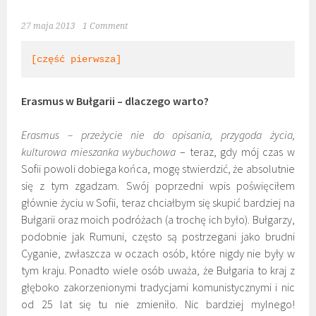
27 maja 2013
1 Comment
[część pierwsza]
Erasmus w Bułgarii – dlaczego warto?
Erasmus – przeżycie nie do opisania, przygoda życia,
kulturowa mieszanka wybuchowa
– teraz, gdy mój czas w
Sofii powoli dobiega końca, mogę stwierdzić, że absolutnie
się z tym zgadzam. Swój poprzedni wpis poświęciłem
głównie życiu w Sofii, teraz chciałbym się skupić bardziej na
Bułgarii oraz moich podróżach (a trochę ich było). Bułgarzy,
podobnie jak Rumuni, często są postrzegani jako brudni
Cyganie, zwłaszcza w oczach osób, które nigdy nie były w
tym kraju. Ponadto wiele osób uważa, że Bułgaria to kraj z
głęboko zakorzenionymi tradycjami komunistycznymi i nic
od 25 lat się tu nie zmieniło. Nic bardziej mylnego!