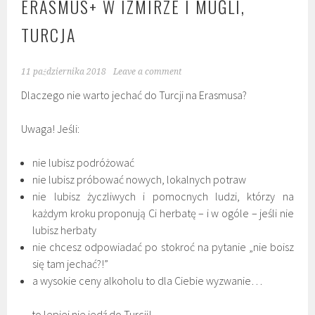
ERASMUS+ W IZMIRZE I MUĞLI,
TURCJA
11 października 2018
Leave a comment
Dlaczego nie warto jechać do Turcji na Erasmusa?
Uwaga! Jeśli:
nie lubisz podróżować
nie lubisz próbować nowych, lokalnych potraw
nie lubisz życzliwych i pomocnych ludzi, którzy na
każdym kroku proponują Ci herbatę – i w ogóle – jeśli nie
lubisz herbaty
nie chcesz odpowiadać po stokroć na pytanie „nie boisz
się tam jechać?!”
a wysokie ceny alkoholu to dla Ciebie wyzwanie…
…to lepiej nie jedź do Turcji!