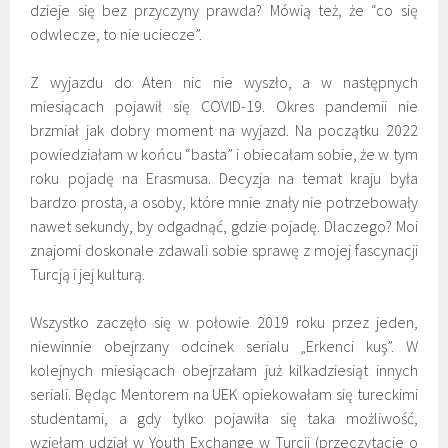
dzieje się bez przyczyny prawda? Mówią też, że “co się
odwlecze, to nie uciecze”.
Z wyjazdu do Aten nic nie wyszło, a w następnych
miesiącach pojawił się COVID-19. Okres pandemii nie
brzmiał jak dobry moment na wyjazd. Na początku 2022
powiedziałam w końcu “basta” i obiecałam sobie, że w tym
roku pojadę na Erasmusa. Decyzja na temat kraju była
bardzo prosta, a osoby, które mnie znały nie potrzebowały
nawet sekundy, by odgadnąć, gdzie pojadę. Dlaczego? Moi
znajomi doskonale zdawali sobie sprawę z mojej fascynacji
Turcją i jej kulturą.
Wszystko zaczęło się w połowie 2019 roku przez jeden,
niewinnie obejrzany odcinek serialu „Erkenci kuş”. W
kolejnych miesiącach obejrzałam już kilkadziesiąt innych
seriali. Będąc Mentorem na UEK opiekowałam się tureckimi
studentami, a gdy tylko pojawiła się taka możliwość,
wzięłam udział w Youth Exchange w Turcji (przeczytacie o