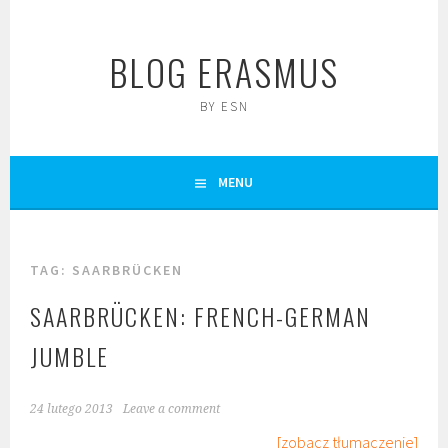
Skip
to
BLOG ERASMUS
content
BY ESN
MENU
TAG:
SAARBRÜCKEN
SAARBRÜCKEN: FRENCH-GERMAN
JUMBLE
24 lutego 2013
Leave a comment
[zobacz tłumaczenie]