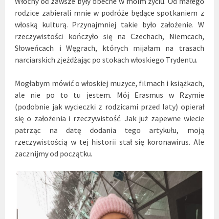
Włochy od zawsze były obecne w moim życiu. Od małego
rodzice zabierali mnie w podróże będące spotkaniem z
włoską kulturą. Przynajmniej takie było założenie. W
rzeczywistości kończyło się na Czechach, Niemcach,
Słoweńcach i Węgrach, których mijałam na trasach
narciarskich zjeżdżając po stokach włoskiego Trydentu.
Mogłabym mówić o włoskiej muzyce, filmach i książkach,
ale nie po to tu jestem. Mój Erasmus w Rzymie
(podobnie jak wycieczki z rodzicami przed laty) opierał
się o założenia i rzeczywistość. Jak już zapewne wiecie
patrząc na datę dodania tego artykułu, moją
rzeczywistością w tej historii stał się koronawirus. Ale
zacznijmy od początku.