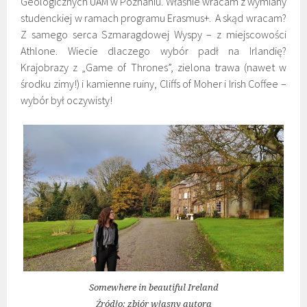
Geologicznych UAM w Poznaniu. Właśnie wracam z wymiany
studenckiej w ramach programu Erasmus+. A skąd wracam?
Z samego serca Szmaragdowej Wyspy – z miejscowości
Athlone. Wiecie dlaczego wybór padł na Irlandię?
Krajobrazy z „Game of Thrones”, zielona trawa (nawet w
środku zimy!) i kamienne ruiny, Cliffs of Moher i Irish Coffee –
wybór był oczywisty!
Somewhere in beautiful Ireland
Źródło: zbiór własny autora