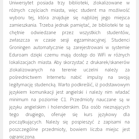
Uniwersytet posiada trzy biblioteki, zlokalizowane w
różnych częściach miasta, więc student ma możliwość
wyboru tej, która znajduje się najbliżej jego miejsca
zamieszkania. Trzeba jednak pamiętać, że biblioteki te są
chętnie odwiedzane przez wszystkich studentów,
zwłaszcza w czasie sesji egzaminacyjnej. Studenci
Groningen automatycznie są zarejestrowani w systemie
Eduroam dzięki czemu mają dostęp do WiFi w różnych
lokalizacjach miasta. Aby skorzystać z drukarek/skanerów
zlokalizowanych na terenie uczelni należy za
pośrednictwem Internetu nabić impulsy na swoją
legitymację studencką. Warto podkreślić, iż podstawowym
językiem komunikacji jest angielski i należy nim władać
minimum na poziomie C1. Przedmioty nauczane są w
języku angielskim i holenderskim. Dla osób nieznających
tego drugiego, oferuje się kurs językowy dla
początkujących. Należy się pospieszyć z zapisami na
poszczególne przedmioty, bowiem liczba miejsc jest
ograniczona.