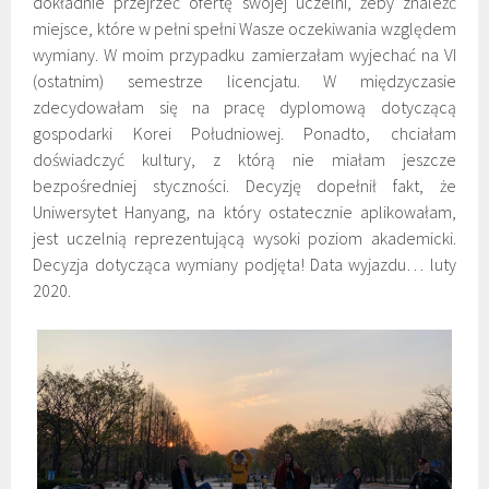
dokładnie przejrzeć ofertę swojej uczelni, żeby znaleźć
miejsce, które w pełni spełni Wasze oczekiwania względem
wymiany. W moim przypadku zamierzałam wyjechać na VI
(ostatnim) semestrze licencjatu. W międzyczasie
zdecydowałam się na pracę dyplomową dotyczącą
gospodarki Korei Południowej. Ponadto, chciałam
doświadczyć kultury, z którą nie miałam jeszcze
bezpośredniej styczności. Decyzję dopełnił fakt, że
Uniwersytet Hanyang, na który ostatecznie aplikowałam,
jest uczelnią reprezentującą wysoki poziom akademicki.
Decyzja dotycząca wymiany podjęta! Data wyjazdu… luty
2020.