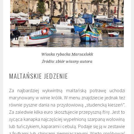
Wioska rybacka Marsaxlokk
Źródło: zbiór własny autora
MALTAŃSKIE JEDZENIE
Za najbardziej wykwintną maltańską potrawę uchodzi
marynowany w winie królik. W menu znajdziecie jednak też
równie pyszne dania na przysłowiową „studencką kieszeń”.
Za zaledwie kilka euro skosztujecie przepyszną
ftirę.
Jest to
s
ycąca kanapka najczęściej wypełnioną szarpaną wołowiną
lub tuńczykiem, kaparami i cebulą. Podaje się ją w zestawie
z frytkami lub chipsami ziemniaczanymi. Warto spróbować