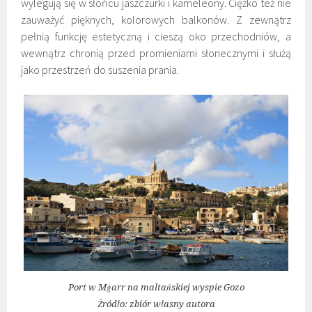
wylegują się w słońcu jaszczurki i kameleony. Ciężko też nie
zauważyć pięknych, kolorowych balkonów. Z zewnątrz
pełnią funkcję estetyczną i cieszą oko przechodniów, a
wewnątrz chronią przed promieniami słonecznymi i służą
jako przestrzeń do suszenia prania.
Port w Mġarr na maltańskiej wyspie Gozo
Źródło: zbiór własny autora