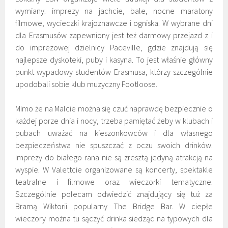
wymiany: imprezy na jachcie, bale, nocne maratony
filmowe, wycieczki krajoznawcze i ogniska. W wybrane dni
dla Erasmusów zapewniony jest też darmowy przejazd z i
do imprezowej dzielnicy Paceville, gdzie znajdują się
najlepsze dyskoteki, puby i kasyna. To jest właśnie główny
punkt wypadowy studentów Erasmusa, którzy szczególnie
upodobali sobie klub muzyczny Footloose.
Mimo że na Malcie można się czuć naprawdę bezpiecznie o
każdej porze dnia i nocy, trzeba pamiętać żeby w klubach i
pubach uważać na kieszonkowców i dla własnego
bezpieczeństwa nie spuszczać z oczu swoich drinków.
Imprezy do białego rana nie są zresztą jedyną atrakcją na
wyspie. W Valettcie organizowane są koncerty, spektakle
teatralne i filmowe oraz wieczorki tematyczne.
Szczególnie polecam odwiedzić znajdujący się tuż za
Bramą Wiktorii popularny The Bridge Bar. W ciepłe
wieczory można tu sączyć drinka siedząc na typowych dla