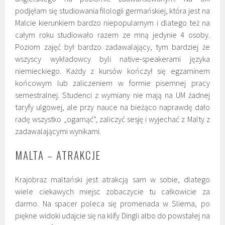
podjęłam się studiowania filologii germańskiej, która jest na
Malcie kierunkiem bardzo niepopularnym i dlatego też na
całym roku studiowało razem ze mną jedynie 4 osoby.
Poziom zajęć był bardzo zadawalający, tym bardziej że
wszyscy wykładowcy byli native-speakerami języka
niemieckiego. Każdy z kursów kończył się egzaminem
końcowym lub zaliczeniem w formie pisemnej pracy
semestralnej. Studenci z wymiany nie mają na UM żadnej
taryfy ulgowej, ale przy nauce na bieżąco naprawdę dało
radę wszystko „ogarnąć”, zaliczyć sesję i wyjechać z Malty z
zadawalającymi wynikami.
MALTA – ATRAKCJE
Krajobraz maltański jest atrakcją sam w sobie, dlatego
wiele ciekawych miejsc zobaczycie tu całkowicie za
darmo. Na spacer poleca się promenada w Sliema, po
piękne widoki udajcie się na klify Dingli albo do powstałej na