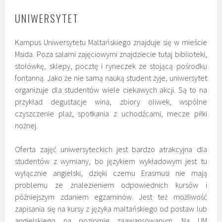
UNIWERSYTET
Kampus Uniwersytetu Maltańskiego znajduje się w mieście
Msida. Poza salami zajęciowymi znajdziecie tutaj biblioteki,
stołówkę, sklepy, pocztę i ryneczek ze stojącą pośrodku
fontanną. Jako że nie samą nauką student żyje, uniwersytet
organizuje dla studentów wiele ciekawych akcji. Są to na
przykład degustacje wina, zbiory oliwek, wspólne
czyszczenie plaż, spotkania z uchodźcami, mecze piłki
nożnej.
Oferta zajęć uniwersyteckich jest bardzo atrakcyjna dla
studentów z wymiany, bo językiem wykładowym jest tu
wyłącznie angielski, dzięki czemu Erasmusi nie mają
problemu ze znalezieniem odpowiednich kursów i
późniejszym zdaniem egzaminów. Jest też możliwość
zapisania się na kursy z języka maltańskiego od postaw lub
angielskiego na poziomie zaawansowanym. Na UM