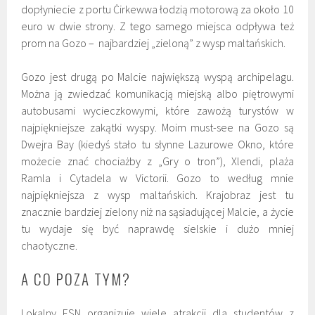
dopłyniecie z portu Ċirkewwa łodzią motorową za około 10
euro w dwie strony. Z tego samego miejsca odpływa też
prom na Gozo – najbardziej „zieloną” z wysp maltańskich.
Gozo jest drugą po Malcie największą wyspą archipelagu.
Można ją zwiedzać komunikacją miejską albo piętrowymi
autobusami wycieczkowymi, które zawożą turystów w
najpiękniejsze zakątki wyspy. Moim must-see na Gozo są
Dwejra Bay (kiedyś stało tu słynne Lazurowe Okno, które
możecie znać chociażby z „Gry o tron”), Xlendi, plaża
Ramla i Cytadela w Victorii. Gozo to według mnie
najpiękniejsza z wysp maltańskich. Krajobraz jest tu
znacznie bardziej zielony niż na sąsiadującej Malcie, a życie
tu wydaje się być naprawdę sielskie i dużo mniej
chaotyczne.
A CO POZA TYM?
Lokalny ESN organizuje wiele atrakcji dla studentów z