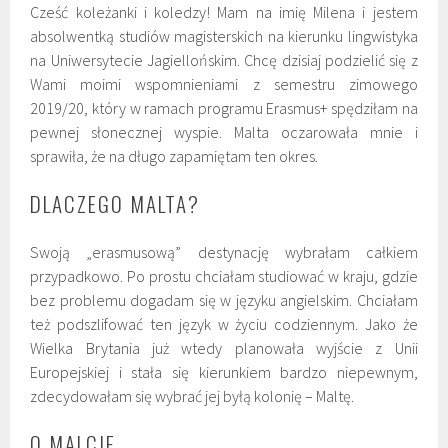
Cześć koleżanki i koledzy! Mam na imię Milena i jestem
absolwentką studiów magisterskich na kierunku lingwistyka
na Uniwersytecie Jagiellońskim. Chcę dzisiaj podzielić się z
Wami moimi wspomnieniami z semestru zimowego
2019/20, który w ramach programu Erasmus+ spędziłam na
pewnej słonecznej wyspie. Malta oczarowała mnie i
sprawiła, że na długo zapamiętam ten okres.
DLACZEGO MALTA?
Swoją „erasmusową” destynację wybrałam całkiem
przypadkowo. Po prostu chciałam studiować w kraju, gdzie
bez problemu dogadam się w języku angielskim. Chciałam
też podszlifować ten język w życiu codziennym. Jako że
Wielka Brytania już wtedy planowała wyjście z Unii
Europejskiej i stała się kierunkiem bardzo niepewnym,
zdecydowałam się wybrać jej byłą kolonię – Maltę.
O MALCIE