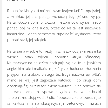
Republika Malty jest najmniejszym krajem Unii Europejskiej,
a w skład jej archipelagu wchodzą trzy główne wyspy:
Malta, Gozo i Comino. Liczba mieszkańców wynosi nieco
ponad pół miliona ludzi, przez co Malta jest niezwykle
kameralna. Jeden semestr w zupełności wystarcza, żeby
poznać każdy jej zakątek.
Malta sama w sobie to niezły miszmasz – coś jak mieszanka
Wielkiej Brytanii, Włoch i pobliskiej Afryki Północnej.
Maltańczycy na co dzień posługują się nie tylko językiem
angielskim, ale i maltańskim, który ze słuchu do złudzenia
przypomina arabski. Dlatego też Boga nazywa się „Alla”,
mimo że kraj jest zagorzale katolicki i co drugi dom
ozdabiają figurki z wizerunkiem świętych. Ruch odbywa się
tu lewostronnie, a typowo angielskie czerwone budki
telefoniczne stoją wzdłuż ulic. Pobocza z kolei porośnięte
są kaktusami, a na okalających je betonowych murach