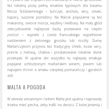
też lokalną pizzę pełną smaków typowych dla basenu
Morza Śródziemnego – tuńczyk, anchois, sery, oliwki,
kapary, suszone pomidory. Na Malcie popularne są też
makarony, owoce morza, wędliny i kiełbasy. Na mały głód
zdecydowanie najlepsze będą podawane na ciepło
pastizzi
– wypieki z ciasta francuskiego wypełnione
nadzieniem z zielonego groszku lub ricotty. Dumę
Maltańczykom przynosi też tradycyjny chleb, kozie sery,
precle z melasą, chałwa i produkowane lokalnie słone
przekąski. W upalne dni wszystko to najlepiej smakuje
popijane schłodzonym maltańskim winem, piwem lub
napojem
Kinnie
o smaku cierpkiej pomarańczy i gorzkich
ziół.
MALTA A POGODA
W okresie wiosennym i letnim Malta jest upalna i naprawdę
trzeba mieć pecha, żeby trafić na deszcz. Z kolei jesienią i