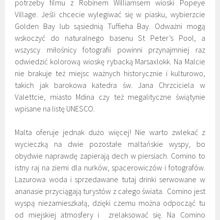
potrzeby filmu z Robinem Williamsem wioski Popeye
Village. Jeśli chcecie wylegiwać się w piasku, wybierzcie
Golden Bay lub sąsiednią Tuffieha Bay. Odważni mogą
wskoczyć do naturalnego basenu St Peter’s Pool, a
wszyscy miłośnicy fotografii powinni przynajmniej raz
odwiedzić kolorową wioskę rybacką Marsaxlokk. Na Malcie
nie brakuje też miejsc ważnych historycznie i kulturowo,
takich jak barokowa katedra św. Jana Chrzciciela w
Valettcie, miasto Mdina czy też megalityczne świątynie
wpisane na listę UNESCO.
Malta oferuje jednak dużo więcej! Nie warto zwlekać z
wycieczką na dwie pozostałe maltańskie wyspy, bo
obydwie naprawdę zapierają dech w piersiach. Comino to
istny raj na ziemi dla nurków, spacerowiczów i fotografów.
Lazurowa woda i sprzedawane tutaj drinki serwowane w
ananasie przyciągają turystów z całego świata. Comino jest
wyspą niezamieszkałą, dzięki czemu można odpocząć tu
od miejskiej atmosfery i zrelaksować się. Na Comino