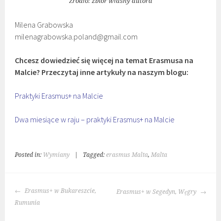
Źródło: zbiór własny autora
Milena Grabowska
milenagrabowska.poland@gmail.com
Chcesz dowiedzieć się więcej na temat Erasmusa na
Malcie? Przeczytaj inne artykuły na naszym blogu:
Praktyki Erasmus+ na Malcie
Dwa miesiące w raju – praktyki Erasmus+ na Malcie
Posted in:
Wymiany
|
Tagged:
erasmus Malta
,
Malta
POST
Erasmus+ w Bukareszcie,
Erasmus+ w Segedyn, Węgry
NAVIGATION
Rumunia