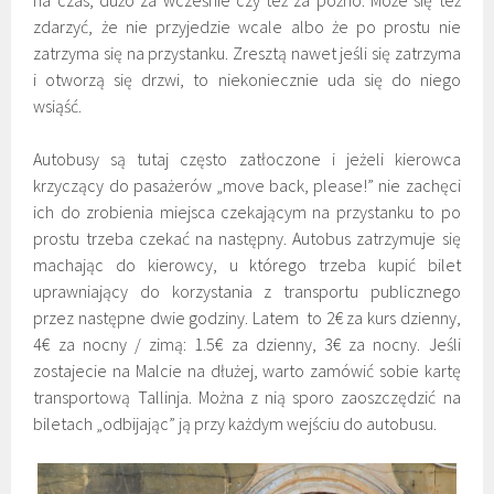
na czas, dużo za wcześnie czy też za późno. Może się też
zdarzyć, że nie przyjedzie wcale albo że po prostu nie
zatrzyma się na przystanku. Zresztą nawet jeśli się zatrzyma
i otworzą się drzwi, to niekoniecznie uda się do niego
wsiąść.
Autobusy są tutaj często zatłoczone i jeżeli kierowca
krzyczący do pasażerów „move back, please!” nie zachęci
ich do zrobienia miejsca czekającym na przystanku to po
prostu trzeba czekać na następny. Autobus zatrzymuje się
machając do kierowcy, u którego trzeba kupić bilet
uprawniający do korzystania z transportu publicznego
przez następne dwie godziny. Latem to 2€ za kurs dzienny,
4€ za nocny / zimą: 1.5€ za dzienny, 3€ za nocny. Jeśli
zostajecie na Malcie na dłużej, warto zamówić sobie kartę
transportową Tallinja. Można z nią sporo zaoszczędzić na
biletach „odbijając” ją przy każdym wejściu do autobusu.