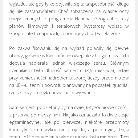
wyjazdu, ale gdy tylko pojawiła się taka sposobność, długo
się nie zastanawiałem. Chęć zobaczenia na własne oczy
miejsc znanych z programów National Geographic, czy
planów filmowych i serialowych (wystarczy wpisać w
Google, ale to naprawdę imponujący zbiór) wzięła górę.
Po zakwalifikowaniu się na wyjazd pojawiły się pewne
obawy, głównie w kwestii finansowej, ale z biegiem czasu ta
decyzja nabierała jednak większego sensu. Głównym
czynnikiem była długość semestru (3,5 miesiąca), gdzie
przy konieczności nadrobienia sporej liczby przedmiotów
na UEK-u, termin powrotu planowany na początek grudnia,
rzucał duży promyk nadziei na to wyzwanie.
Sam semestr podzielony był na dwie, 6-tygodniowe części,
z przerwą pomiędzy nimi. Niejako oznaczało to dwie sesje
egzaminacyjne, ale po pierwsze, niektóre przedmioty
kończyły się na wykonaniu projektu, a po drugie, dzięki
temu ilość przyswojenia wiedzy na raz, była mniejsza. Tym