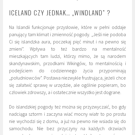
ICELAND CZY JEDNAK… „WINDLAND” ?
Na Islandii funkcjonuje przysłowie, które w pełni oddaje
panujący tam klimat i zmienność pogody. „Jeśli nie podoba
Ci się islandzka aura, poczekaj pięć minut i na pewno się
zmieni”. Wpływa to też bardzo na mentalność
mieszkających tam ludzi, którzy mimo, że są narodem
skandynawskim, przodkami Wikingów, to mentalnością i
podejściem do codziennego życia przypominają
„południowców”. Postawa niezwykle frustrująca, jeżeli chce
się załatwić sprawę w urzędzie, ale ogólnie popieram, bo
człowiek zdrowszy, a i ostatecznie wszystko jest dograne.
Do islandzkiej pogody też można się przyzwyczaić, bo gdy
nadciąga sztorm i zaczyna wiać mocny wiatr to po prostu
nie wychodzi się z domu, a już na pewno nie wsiada się do
samochodu. Nie bez przyczyny na każdych drzwiach