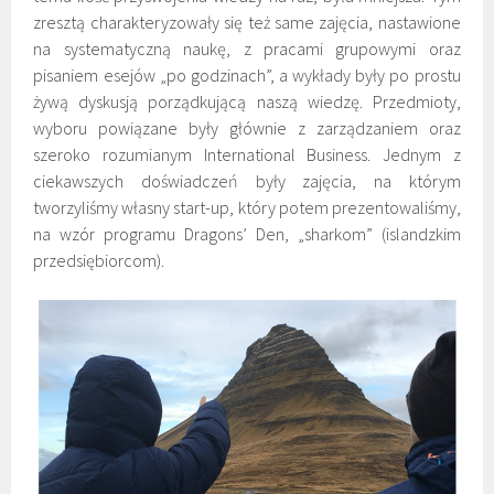
zresztą charakteryzowały się też same zajęcia, nastawione
na systematyczną naukę, z pracami grupowymi oraz
pisaniem esejów „po godzinach”, a wykłady były po prostu
żywą dyskusją porządkującą naszą wiedzę. Przedmioty,
wyboru powiązane były głównie z zarządzaniem oraz
szeroko rozumianym International Business. Jednym z
ciekawszych doświadczeń były zajęcia, na którym
tworzyliśmy własny start-up, który potem prezentowaliśmy,
na wzór programu Dragons’ Den, „sharkom” (islandzkim
przedsiębiorcom).