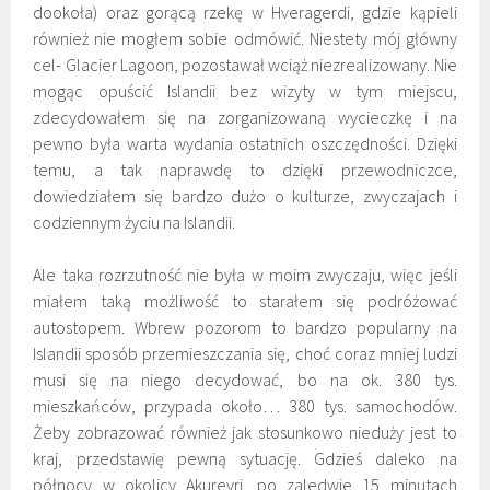
dookoła) oraz gorącą rzekę w Hveragerdi, gdzie kąpieli
również nie mogłem sobie odmówić. Niestety mój główny
cel- Glacier Lagoon, pozostawał wciąż niezrealizowany. Nie
mogąc opuścić Islandii bez wizyty w tym miejscu,
zdecydowałem się na zorganizowaną wycieczkę i na
pewno była warta wydania ostatnich oszczędności. Dzięki
temu, a tak naprawdę to dzięki przewodniczce,
dowiedziałem się bardzo dużo o kulturze, zwyczajach i
codziennym życiu na Islandii.
Ale taka rozrzutność nie była w moim zwyczaju, więc jeśli
miałem taką możliwość to starałem się podróżować
autostopem. Wbrew pozorom to bardzo popularny na
Islandii sposób przemieszczania się, choć coraz mniej ludzi
musi się na niego decydować, bo na ok. 380 tys.
mieszkańców, przypada około… 380 tys. samochodów.
Żeby zobrazować również jak stosunkowo nieduży jest to
kraj, przedstawię pewną sytuację. Gdzieś daleko na
północy w okolicy Akureyri, po zaledwie 15 minutach