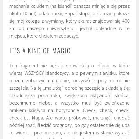
machania kciukiem (na Islandii oznacza minięcie cię przez
około 10 aut), udało mi się złapać stopa, a kierowcą okazał
się mój kolega z wymiany, który akurat znajdował się 400
km od naszego uniwersytetu i jechał dokładnie w te
miejsca, które chciałem zobaczyć.
IT’S A KIND OF MAGIC
Ten fragment nie będzie opowieścią o elfach, w które
wierzą WSZYSCY Islandczycy, a o pewnym zjawisku, które
można zobaczyć na niebie, oczywiście przy odrobinie
szczęścia. Na tę „malutką” odrobinę szczęścia składają się:
chłodniejsza pora roku, zwiększona aktywność słońca,
bezchmurne niebo, a wszystko musi być zwieńczone
brakiem księżyca na horyzoncie. Check, check, check,
check i… klapa. Ale warto próbować, marznąć, chodzić
później spać, śledzić prognozy, bo gdy ostatecznie się uda
to widok… przepraszam, ale nie jestem w stanie wyrazić