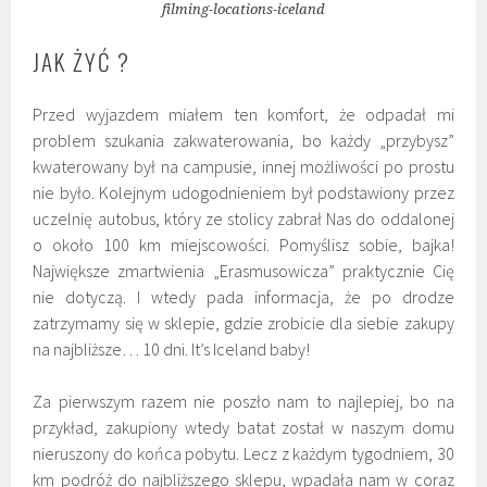
filming-locations-iceland
JAK ŻYĆ ?
Przed wyjazdem miałem ten komfort, że odpadał mi
problem szukania zakwaterowania, bo każdy „przybysz”
kwaterowany był na campusie, innej możliwości po prostu
nie było. Kolejnym udogodnieniem był podstawiony przez
uczelnię autobus, który ze stolicy zabrał Nas do oddalonej
o około 100 km miejscowości. Pomyślisz sobie, bajka!
Największe zmartwienia „Erasmusowicza” praktycznie Cię
nie dotyczą. I wtedy pada informacja, że po drodze
zatrzymamy się w sklepie, gdzie zrobicie dla siebie zakupy
na najbliższe… 10 dni. It’s Iceland baby!
Za pierwszym razem nie poszło nam to najlepiej, bo na
przykład, zakupiony wtedy batat został w naszym domu
nieruszony do końca pobytu. Lecz z każdym tygodniem, 30
km podróż do najbliższego sklepu, wpadała nam w coraz