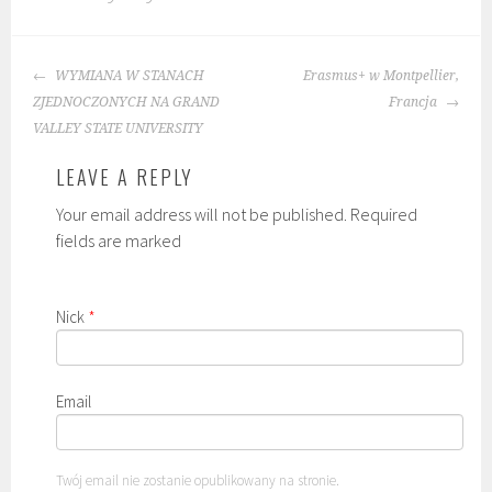
POST
WYMIANA W STANACH
Erasmus+ w Montpellier,
NAVIGATION
ZJEDNOCZONYCH NA GRAND
Francja
VALLEY STATE UNIVERSITY
LEAVE A REPLY
Your email address will not be published. Required
fields are marked
Nick
*
Email
Twój email nie zostanie opublikowany na stronie.