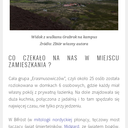
Widok z wulkanu Grabrok na kampus
Źródło: Zbiór własny autora
CO CZEKAŁO NA NAS W MIEJSCU
ZAMIESZKANIA ?
Cała grupa „Erasmusowiczów”, czyli około 25 osób została
rozlokowana w domkach 6 osobowych, gdzie każdy miał
własny pokój z prywatną łazienką. Na dole znajdowała się
duża kuchnia, połączona z jadalnią i to tam spędzało się
najwięcej czasu, nie tylko przy jedzeniu.
W Bifröst (w
mitologii nordyckiej
płonący, tęczowy most
łączący świat śmiertelników,
Midgard
, ze światem bogów,