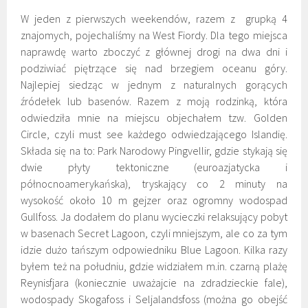
W jeden z pierwszych weekendów, razem z grupką 4
znajomych, pojechaliśmy na West Fiordy. Dla tego miejsca
naprawdę warto zboczyć z głównej drogi na dwa dni i
podziwiać piętrzące się nad brzegiem oceanu góry.
Najlepiej siedząc w jednym z naturalnych gorących
źródełek lub basenów. Razem z moją rodzinką, która
odwiedziła mnie na miejscu objechałem tzw. Golden
Circle, czyli must see każdego odwiedzającego Islandię.
Składa się na to: Park Narodowy Pingvellir, gdzie stykają się
dwie płyty tektoniczne (euroazjatycka i
północnoamerykańska), tryskający co 2 minuty na
wysokość około 10 m gejzer oraz ogromny wodospad
Gullfoss. Ja dodałem do planu wycieczki relaksujący pobyt
w basenach Secret Lagoon, czyli mniejszym, ale co za tym
idzie dużo tańszym odpowiedniku Blue Lagoon. Kilka razy
byłem też na południu, gdzie widziałem m.in. czarną plażę
Reynisfjara (koniecznie uważajcie na zdradzieckie fale),
wodospady Skogafoss i Seljalandsfoss (można go obejść