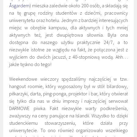
Åsgardem
) mieszka zaledwie około 200 osób, a składają się
na tę grupę rodziny studentów z dziećmi, pracownicy
uniwersytetu oraz hotelu. Jednym z bardziej interesujących
miejsc w obrębie kampusu, dla aktywnych i tych mniej
aktywnych też, jest dwupiętrowa siłownia. Była ona
dostępna do naszego użytku praktycznie 24/7, a to
niezwykle istotne ze względu na fakt, że połączona jest z
wyjściem do dwóch jacuzzi, z 40-stopniową wodą. Ahh…
jakże tęskno do tego!
Weekendowe wieczory spędzaliśmy najczęściej w tzw.
hangout roomie, który wyposażony był w stół bilardowy,
piłkarzyki, darta, ping-ponga, projektor i bar, który otwierał
się tylko dla nas w dniu imprezy i najczęściej serwował
DARMOWE piwka. Fakt niezwykle warty podkreślenia,
zważywszy na ceny panujące na Islandii. Wszystko to dzięki
studenckiemu stowarzyszeniu, które działa przy
uniwersytecie. To ono również organizowało wszelkiego