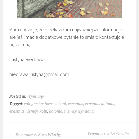
Mam nadzieję, że przekazałam najważniejsze informacje,
ale jeśli macie dodatkowe pytanie to śmiało kontaktujcie
się ze mną.
Justyna Biedrawa
biedrawa.justyna@gmail.com
Posted in:
Wymiany
|
Tagged:
cologne business school
,
erasmus
,
erasmus kolonia
,
erasmus niemcy
,
koln
,
kolonia
,
niemcy wymiana
POST
Erasmus+ w La Coruña,
Erasmus+ w Bari, Włochy