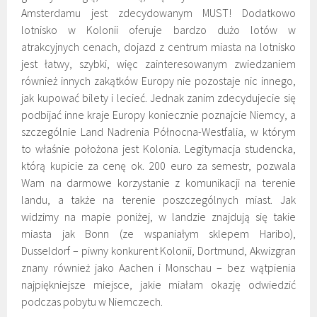
Amsterdamu jest zdecydowanym MUST! Dodatkowo
lotnisko w Kolonii oferuje bardzo dużo lotów w
atrakcyjnych cenach, dojazd z centrum miasta na lotnisko
jest łatwy, szybki, więc zainteresowanym zwiedzaniem
również innych zakątków Europy nie pozostaje nic innego,
jak kupować bilety i lecieć. Jednak zanim zdecydujecie się
podbijać inne kraje Europy koniecznie poznajcie Niemcy, a
szczególnie Land Nadrenia Północna-Westfalia, w którym
to właśnie położona jest Kolonia. Legitymacja studencka,
którą kupicie za cenę ok. 200 euro za semestr, pozwala
Wam na darmowe korzystanie z komunikacji na terenie
landu, a także na terenie poszczególnych miast. Jak
widzimy na mapie poniżej, w landzie znajdują się takie
miasta jak Bonn (ze wspaniałym sklepem Haribo),
Dusseldorf – piwny konkurent Kolonii, Dortmund, Akwizgran
znany również jako Aachen i Monschau – bez wątpienia
najpiękniejsze miejsce, jakie miałam okazję odwiedzić
podczas pobytu w Niemczech.