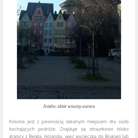
Źródło: zbiór własny autora
Kolonia jest z pewnością idealnym miejscem dla osób
kochających podróże. Znajduje się stosunkowo blisko
granicy z Belgią, Holandią, więc wycieczka do Brukseli lub