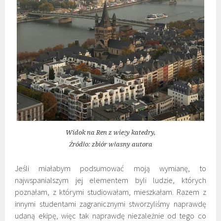
Widok na Ren z wieży katedry,
Źródło: zbiór własny autora
Jeśli miałabym podsumować moją wymianę, to
najwspanialszym jej elementem byli ludzie, których
poznałam, z którymi studiowałam, mieszkałam. Razem z
innymi studentami zagranicznymi stworzyliśmy naprawdę
udaną ekipę, więc tak naprawdę niezależnie od tego co