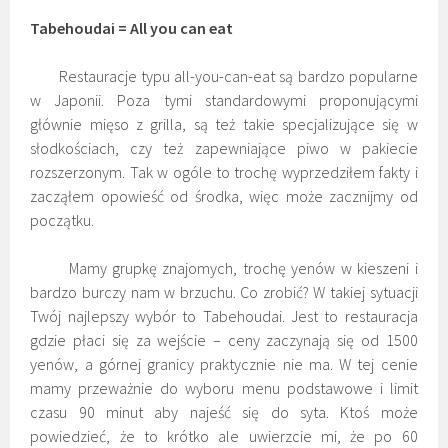
Tabehoudai = All you can eat
Restauracje typu all-you-can-eat są bardzo popularne
w Japonii. Poza tymi standardowymi proponującymi
głównie mięso z grilla, są też takie specjalizujące się w
słodkościach, czy też zapewniające piwo w pakiecie
rozszerzonym. Tak w ogóle to trochę wyprzedziłem fakty i
zacząłem opowieść od środka, więc może zacznijmy od
początku.
Mamy grupkę znajomych, trochę yenów w kieszeni i
bardzo burczy nam w brzuchu. Co zrobić? W takiej sytuacji
Twój najlepszy wybór to Tabehoudai. Jest to restauracja
gdzie płaci się za wejście – ceny zaczynają się od 1500
yenów, a górnej granicy praktycznie nie ma. W tej cenie
mamy przeważnie do wyboru menu podstawowe i limit
czasu 90 minut aby najeść się do syta. Ktoś może
powiedzieć, że to krótko ale uwierzcie mi, że po 60