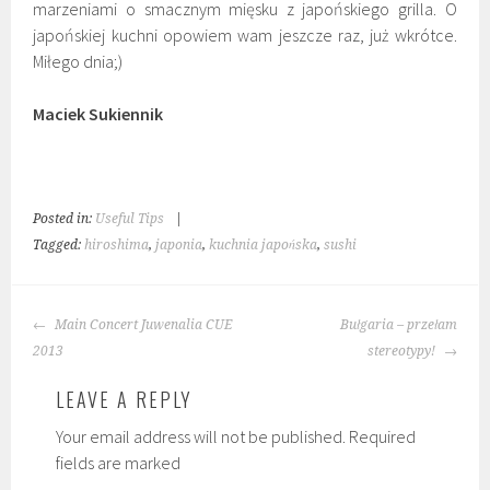
marzeniami o smacznym mięsku z japońskiego grilla. O
japońskiej kuchni opowiem wam jeszcze raz, już wkrótce.
Miłego dnia;)
Maciek Sukiennik
Posted in:
Useful Tips
|
Tagged:
hiroshima
,
japonia
,
kuchnia japońska
,
sushi
POST
Main Concert Juwenalia CUE
Bułgaria – przełam
NAVIGATION
2013
stereotypy!
LEAVE A REPLY
Your email address will not be published. Required
fields are marked