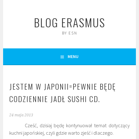
Skip
to
BLOG ERASMUS
content
BY ESN
MENU
JESTEM W JAPONII=PEWNIE BĘDĘ
CODZIENNIE JADŁ SUSHI CD.
24 maja 2013
Cześć, dzisiaj będę kontynuował temat dotyczący
kuchni japońskiej, czyli gdzie warto zjeść i dlaczego.