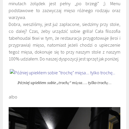
minutach żołądek jest pełny „po brzegi” ;). Menu
podstawowe to zazwyczaj mięso różnego rodzaju oraz
warzywa.
Dobra, weszliśmy, jest już zapłacone, siedzimy przy stole,
co dalej? Czas, żeby urządzić sobie grilla! Cała filozofia
tabehoudai tkwi w tym, że restauracja przygotowuje (kroi i
przyprawia) mięso, natomiast jeżeli chodzi o upieczenie
tegoż mięsa, dokonuje się to przy naszym stole z naszym
100% udziałem. Do naszej dyspozycji jest sprzęt jak poniżej.
Później upiekłem sobie „trochę” mięsa…. tylko trochę…
albo