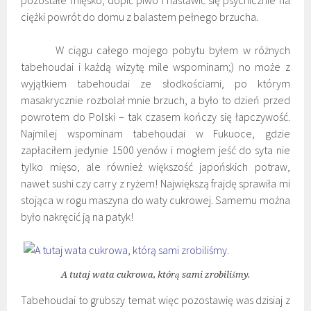
pozostałe mięsko, dopić piwo i nastawić się psychicznie na
ciężki powrót do domu z balastem pełnego brzucha.
W ciągu całego mojego pobytu byłem w różnych
tabehoudai i każdą wizytę mile wspominam;) no może z
wyjątkiem tabehoudai ze słodkościami, po którym
masakrycznie rozbolał mnie brzuch, a było to dzień przed
powrotem do Polski – tak czasem kończy się łapczywość.
Najmilej wspominam tabehoudai w Fukuoce, gdzie
zapłaciłem jedynie 1500 yenów i mogłem jeść do syta nie
tylko mięso, ale również większość japońskich potraw,
nawet sushi czy carry z ryżem! Największą frajdę sprawiła mi
stojąca w rogu maszyna do waty cukrowej. Samemu można
było nakręcić ją na patyk!
A tutaj wata cukrowa, którą sami zrobiliśmy.
Tabehoudai to grubszy temat więc pozostawię was dzisiaj z