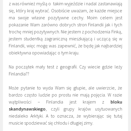
z was również myślą o takim wyjeździe i nadal zastanawiają
się, który kraj wybrać. Osobiście uważam, że każde miejsce
ma swoje własne pozytywne cechy. Moim celem jest
pokazanie Wam zarówno dobrych stron Finlandii jak i tych
trochę mniej pozytywnych. Nie jestem z pochodzenia Finką,
jestem studentką zagraniczną mieszkającą i uczącą się w
Finlandii, więc mogę was zapewnić, że będę jak najbardziej
obiektywna opowiadając o tym kraju.
Na początek mały test z geografii. Czy wiecie gdzie leży
Finlandia??
Może pytanie to wyda Wam się głupie, ale uwierzcie, że
bardzo często ludzie po prostu nie mają pojęcia. W razie
wątpliwości – Finlandia jest krajem z
bloku
skandynawskiego
, czyli grupy krajów usytuowanych
niedaleko Arktyki. A to oznacza, że wybierając się tutaj
musicie spodziewać się chłodu i długiej zimy.