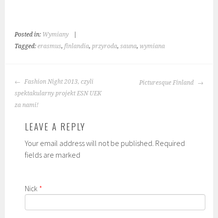
Posted in:
Wymiany
|
Tagged:
erasmus
,
finlandia
,
przyroda
,
sauna
,
wymiana
POST
Fashion Night 2013, czyli
Picturesque Finland
NAVIGATION
spektakularny projekt ESN UEK
za nami!
LEAVE A REPLY
Your email address will not be published. Required
fields are marked
Nick
*