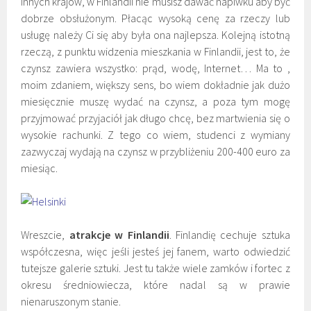
innych krajów, w Finlandii nie musisz dawać napiwku aby być
dobrze obsłużonym. Płacąc wysoką cenę za rzeczy lub
usługę należy Ci się aby była ona najlepsza. Kolejną istotną
rzeczą, z punktu widzenia mieszkania w Finlandii, jest to, że
czynsz zawiera wszystko: prąd, wodę, Internet… Ma to ,
moim zdaniem, większy sens, bo wiem dokładnie jak dużo
miesięcznie muszę wydać na czynsz, a poza tym mogę
przyjmować przyjaciół jak długo chcę, bez martwienia się o
wysokie rachunki. Z tego co wiem, studenci z wymiany
zazwyczaj wydają na czynsz w przybliżeniu 200-400 euro za
miesiąc.
Wreszcie,
atrakcje w Finlandii
. Finlandię cechuje sztuka
współczesna, więc jeśli jesteś jej fanem, warto odwiedzić
tutejsze galerie sztuki. Jest tu także wiele zamków i fortec z
okresu średniowiecza, które nadal są w prawie
nienaruszonym stanie.