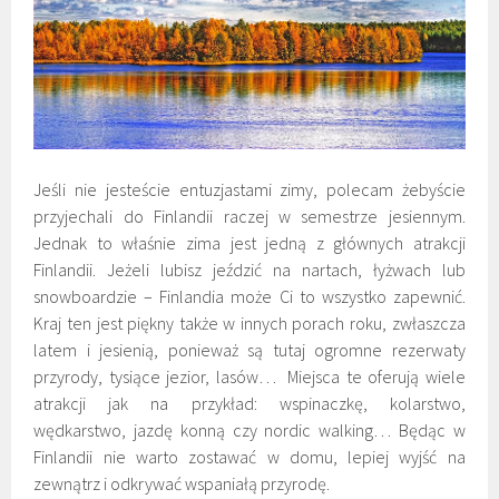
Jeśli nie jesteście entuzjastami zimy, polecam żebyście
przyjechali do Finlandii raczej w semestrze jesiennym.
Jednak to właśnie zima jest jedną z głównych atrakcji
Finlandii. Jeżeli lubisz jeździć na nartach, łyżwach lub
snowboardzie – Finlandia może Ci to wszystko zapewnić.
Kraj ten jest piękny także w innych porach roku, zwłaszcza
latem i jesienią, ponieważ są tutaj ogromne rezerwaty
przyrody, tysiące jezior, lasów… Miejsca te oferują wiele
atrakcji jak na przykład: wspinaczkę, kolarstwo,
wędkarstwo, jazdę konną czy nordic walking… Będąc w
Finlandii nie warto zostawać w domu, lepiej wyjść na
zewnątrz i odkrywać wspaniałą przyrodę.