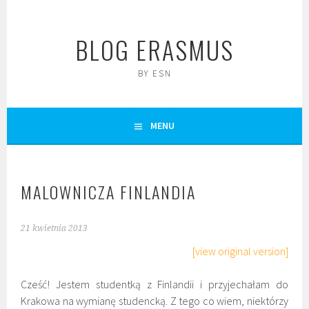
Skip
to
BLOG ERASMUS
content
BY ESN
MENU
MALOWNICZA FINLANDIA
21 kwietnia 2013
[view original version]
Cześć! Jestem studentką z Finlandii i przyjechałam do
Krakowa na wymianę studencką. Z tego co wiem, niektórzy