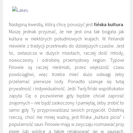
Następną kwestią, którą chcę poruszyć jest
fińska kultura
.
Muszę jednak przyznać, że nie jest ona tak bogata jak
kultura w niektórych południowych krajach. W Finlandii
niewiele z tradycji przetrwało do dzisiejszych czasów. Jest
to, zwłaszcza w dużych miastach, raczej dość młody,
nowoczesny i odrobinę przemysłowy region. Typowi
Finowie są raczej nieśmiali, przez większość czasu
powściągliwi, więc trzeba mieć dużo odwagi żeby
przełamać pierwsze lody. Ponadto szanuje się tutaj
prywatność i indywidualność. Jeśli Twój fiński współlokator
zapyta Cię o pozwolenie gdy będzie chciał zaprosić
znajomych – nie bądź zaskoczony. I pamiętaj, żeby zrobić to
samo gdy Ty przyprowadzasz swoich przyjaciół. Ostatnią
rzeczą, choć nie mniej ważną, jest fińska „kultura picia” i
popularność saun. Finowie mają w zwyczaju rozmawiać przy
piwie lub wódce a także relaksować się w saunach.