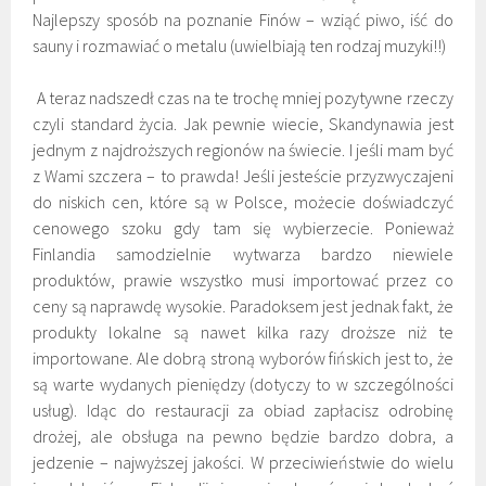
Najlepszy sposób na poznanie Finów – wziąć piwo, iść do
sauny i rozmawiać o metalu (uwielbiają ten rodzaj muzyki!!)
A teraz nadszedł czas na te trochę mniej pozytywne rzeczy
czyli standard życia. Jak pewnie wiecie, Skandynawia jest
jednym z najdroższych regionów na świecie. I jeśli mam być
z Wami szczera – to prawda! Jeśli jesteście przyzwyczajeni
do niskich cen, które są w Polsce, możecie doświadczyć
cenowego szoku gdy tam się wybierzecie. Ponieważ
Finlandia samodzielnie wytwarza bardzo niewiele
produktów, prawie wszystko musi importować przez co
ceny są naprawdę wysokie. Paradoksem jest jednak fakt, że
produkty lokalne są nawet kilka razy droższe niż te
importowane. Ale dobrą stroną wyborów fińskich jest to, że
są warte wydanych pieniędzy (dotyczy to w szczególności
usług). Idąc do restauracji za obiad zapłacisz odrobinę
drożej, ale obsługa na pewno będzie bardzo dobra, a
jedzenie – najwyższej jakości. W przeciwieństwie do wielu