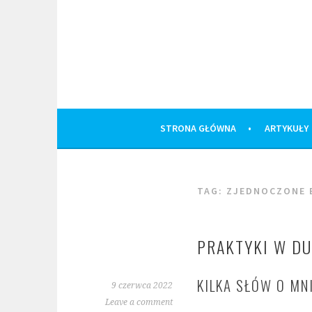
Skip
to
content
STRONA GŁÓWNA
ARTYKUŁY
TAG:
ZJEDNOCZONE 
PRAKTYKI W DU
KILKA SŁÓW O MN
9 czerwca 2022
Leave a comment