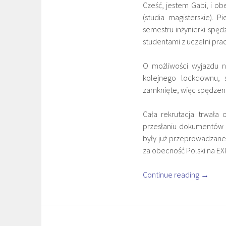
Cześć, jestem Gabi, i o
(studia magisterskie). 
semestru inżynierki spę
studentami z uczelni pra
O możliwości wyjazdu n
kolejnego lockdownu, 
zamknięte, więc spędzen
Cała rekrutacja trwała
przesłaniu dokumentów d
były już przeprowadzane 
za obecność Polski na EX
Continue reading
→