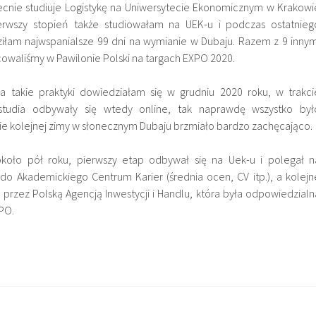
becnie studiuje Logistykę na Uniwersytecie Ekonomicznym w Krakowi
Pierwszy stopień także studiowałam na UEK-u i podczas ostatnieg
dziłam najwspanialsze 99 dni na wymianie w Dubaju. Razem z 9 innym
cowaliśmy w Pawilonie Polski na targach EXPO 2020.
a takie praktyki dowiedziałam się w grudniu 2020 roku, w trakci
studia odbywały się wtedy online, tak naprawdę wszystko był
ie kolejnej zimy w słonecznym Dubaju brzmiało bardzo zachęcająco.
 około pół roku, pierwszy etap odbywał się na Uek-u i polegał n
o Akademickiego Centrum Karier (średnia ocen, CV itp.), a kolejn
przez Polską Agencją Inwestycji i Handlu, która była odpowiedzialn
PO.