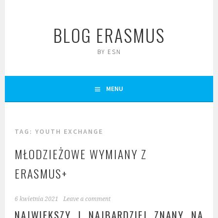
Skip
to
BLOG ERASMUS
content
BY ESN
MENU
TAG:
YOUTH EXCHANGE
MŁODZIEŻOWE WYMIANY Z
ERASMUS+
6 kwietnia 2021
Leave a comment
NAJWIĘKSZY I NAJBARDZIEJ ZNANY NA