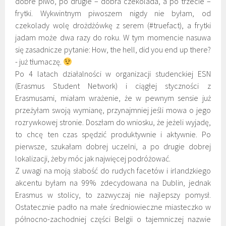
dobre piwo, po drugie – dobra czekolada, a po trzecie –
frytki. Wykwintnym piwoszem nigdy nie byłam, od
czekolady wolę drożdżówkę z serem (#truefact), a frytki
jadam może dwa razy do roku. W tym momencie nasuwa
się zasadnicze pytanie: How, the hell, did you end up there?
- już tłumaczę.
Po 4 latach działalności w organizacji studenckiej ESN
(Erasmus Student Network) i ciągłej styczności z
Erasmusami, miałam wrażenie, że w pewnym sensie już
przeżyłam swoją wymianę, przynajmniej jeśli mowa o jego
rozrywkowej stronie. Doszłam do wniosku, że jeżeli wyjadę,
to chcę ten czas spędzić produktywnie i aktywnie. Po
pierwsze, szukałam dobrej uczelni, a po drugie dobrej
lokalizacji, żeby móc jak najwięcej podróżować.
Z uwagi na moją słabość do rudych facetów i irlandzkiego
akcentu byłam na 99% zdecydowana na Dublin, jednak
Erasmus w stolicy, to zazwyczaj nie najlepszy pomysł.
Ostatecznie padło na małe średniowieczne miasteczko w
północno-zachodniej części Belgii o tajemniczej nazwie