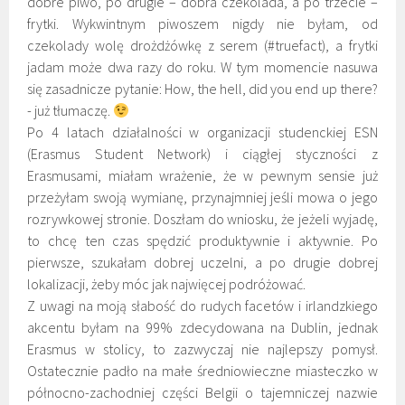
dobre piwo, po drugie – dobra czekolada, a po trzecie –
frytki. Wykwintnym piwoszem nigdy nie byłam, od
czekolady wolę drożdżówkę z serem (#truefact), a frytki
jadam może dwa razy do roku. W tym momencie nasuwa
się zasadnicze pytanie: How, the hell, did you end up there?
- już tłumaczę.
Po 4 latach działalności w organizacji studenckiej ESN
(Erasmus Student Network) i ciągłej styczności z
Erasmusami, miałam wrażenie, że w pewnym sensie już
przeżyłam swoją wymianę, przynajmniej jeśli mowa o jego
rozrywkowej stronie. Doszłam do wniosku, że jeżeli wyjadę,
to chcę ten czas spędzić produktywnie i aktywnie. Po
pierwsze, szukałam dobrej uczelni, a po drugie dobrej
lokalizacji, żeby móc jak najwięcej podróżować.
Z uwagi na moją słabość do rudych facetów i irlandzkiego
akcentu byłam na 99% zdecydowana na Dublin, jednak
Erasmus w stolicy, to zazwyczaj nie najlepszy pomysł.
Ostatecznie padło na małe średniowieczne miasteczko w
północno-zachodniej części Belgii o tajemniczej nazwie