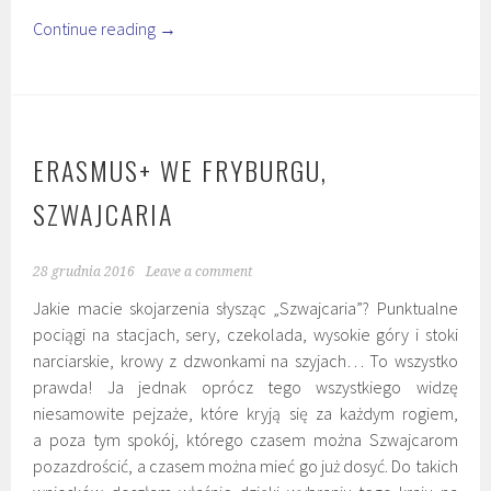
Continue reading
→
ERASMUS+ WE FRYBURGU,
SZWAJCARIA
28 grudnia 2016
Leave a comment
Jakie macie skojarzenia słysząc „Szwajcaria”? Punktualne
pociągi na stacjach, sery, czekolada, wysokie góry i stoki
narciarskie, krowy z dzwonkami na szyjach… To wszystko
prawda! Ja jednak oprócz tego wszystkiego widzę
niesamowite pejzaże, które kryją się za każdym rogiem,
a poza tym spokój, którego czasem można Szwajcarom
pozazdrościć, a czasem można mieć go już dosyć. Do takich