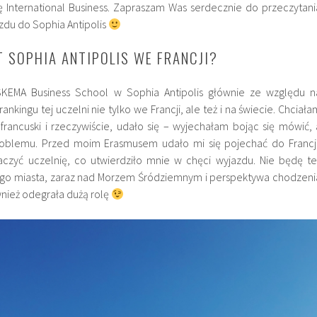
ę International Business. Zapraszam Was serdecznie do przeczytani
du do Sophia Antipolis
 SOPHIA ANTIPOLIS WE FRANCJI?
KEMA Business School w Sophia Antipolis głównie ze względu n
nkingu tej uczelni nie tylko we Francji, ale też i na świecie. Chciała
francuski i rzeczywiście, udało się – wyjechałam bojąc się mówić, 
oblemu. Przed moim Erasmusem udało mi się pojechać do Francji
aczyć uczelnię, co utwierdziło mnie w chęci wyjazdu. Nie będę te
ego miasta, zaraz nad Morzem Śródziemnym i perspektywa chodzeni
wnież odegrała dużą rolę