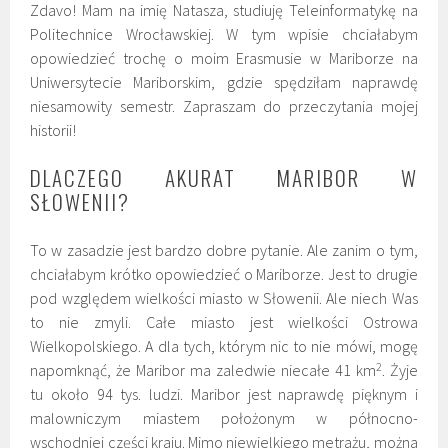
Zdavo! Mam na imię Natasza, studiuję Teleinformatykę na
Politechnice Wrocławskiej. W tym wpisie chciałabym
opowiedzieć trochę o moim Erasmusie w Mariborze na
Uniwersytecie Mariborskim, gdzie spędziłam naprawdę
niesamowity semestr. Zapraszam do przeczytania mojej
historii!
DLACZEGO AKURAT MARIBOR W
SŁOWENII?
To w zasadzie jest bardzo dobre pytanie. Ale zanim o tym,
chciałabym krótko opowiedzieć o Mariborze. Jest to drugie
pod względem wielkości miasto w Słowenii. Ale niech Was
to nie zmyli. Całe miasto jest wielkości Ostrowa
Wielkopolskiego. A dla tych, którym nic to nie mówi, mogę
2
napomknąć, że Maribor ma zaledwie niecałe 41 km
. Żyje
tu około 94 tys. ludzi. Maribor jest naprawdę pięknym i
malowniczym miastem położonym w północno-
wschodniej części kraju. Mimo niewielkiego metrażu, można