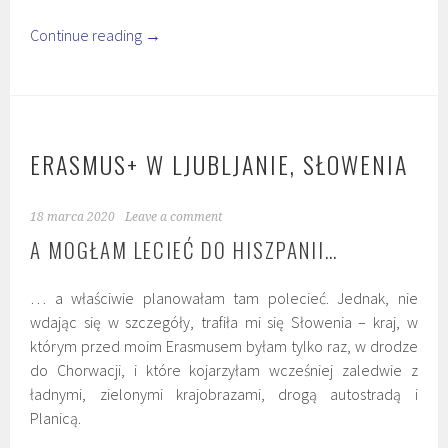
Continue reading
→
ERASMUS+ W LJUBLJANIE, SŁOWENIA
18 marca 2020
Leave a comment
A MOGŁAM LECIEĆ DO HISZPANII…
… a właściwie planowałam tam polecieć. Jednak, nie
wdając się w szczegóły, trafiła mi się Słowenia – kraj, w
którym przed moim Erasmusem byłam tylko raz, w drodze
do Chorwacji, i które kojarzyłam wcześniej zaledwie z
ładnymi, zielonymi krajobrazami, drogą autostradą i
Planicą.