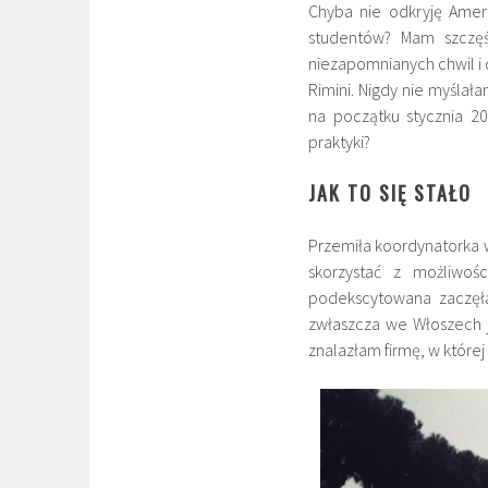
Chyba nie odkryję Amery
studentów? Mam szczęś
niezapomnianych chwil i
Rimini. Nigdy nie myślał
na początku stycznia 20
praktyki?
JAK TO SIĘ STAŁO
Przemiła koordynatorka 
skorzystać z możliwoś
podekscytowana zaczęła
zwłaszcza we Włoszech j
znalazłam firmę, w której 