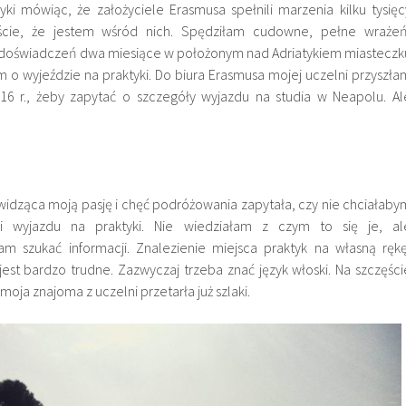
ki mówiąc, że założyciele Erasmusa spełnili marzenia kilku tysięc
cie, że jestem wśród nich. Spędziłam cudowne, pełne wrażeń
 doświadczeń dwa miesiące w położonym nad Adriatykiem miasteczk
am o wyjeździe na praktyki. Do biura Erasmusa mojej uczelni przyszła
16 r., żeby zapytać o szczegóły wyjazdu na studia w Neapolu. Al
widząca moją pasję i chęć podróżowania zapytała, czy nie chciałaby
ci wyjazdu na praktyki. Nie wiedziałam z czym to się je, al
m szukać informacji. Znalezienie miejsca praktyk na własną rękę
est bardzo trudne. Zazwyczaj trzeba znać język włoski. Na szczęści
moja znajoma z uczelni przetarła już szlaki.