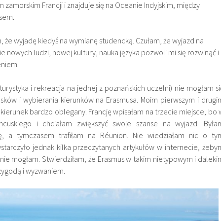
 zamorskim Francji i znajduje się na Oceanie Indyjskim, między
usem.
, że wyjadę kiedyś na wymianę studencką. Czułam, że wyjazd na
ie nowych ludzi, nowej kultury, nauka języka pozwoli mi się rozwinąć i
eniem.
turystyka i rekreacja na jednej z poznańskich uczelni) nie mogłam si
sków i wybierania kierunków na Erasmusa. Moim pierwszym i drugi
kierunek bardzo oblegany. Francję wpisałam na trzecie miejsce, bo 
ancuskiego i chciałam zwiększyć swoje szanse na wyjazd. Była
ię, a tymczasem trafiłam na Réunion. Nie wiedziałam nic o ty
starczyło jednak kilka przeczytanych artykułów w internecie, żeby
fić nie mogłam. Stwierdziłam, że Erasmus w takim nietypowym i daleki
rzygodą i wyzwaniem.