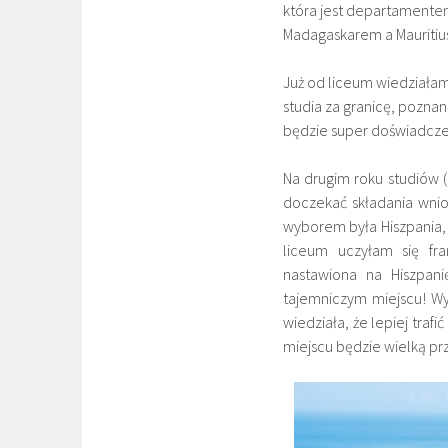
która jest departamentem
Madagaskarem a Mauriti
Już od liceum wiedziałam
studia za granicę, poznan
będzie super doświadcz
Na drugim roku studiów (
doczekać składania wnio
wyborem była Hiszpania, 
liceum uczyłam się fr
nastawiona na Hiszpan
tajemniczym miejscu! Wy
wiedziała, że lepiej tra
miejscu będzie wielką p