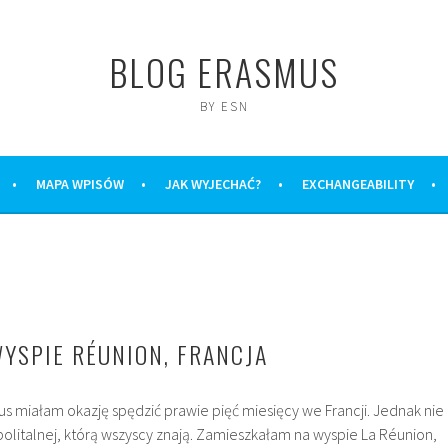
BLOG ERASMUS
BY ESN
MAPA WPISÓW
JAK WYJECHAĆ?
EXCHANGEABILITY
YSPIE RÉUNION, FRANCJA
s miałam okazję spędzić prawie pięć miesięcy we Francji. Jednak nie
politalnej, którą wszyscy znają. Zamieszkałam na wyspie La Réunion,