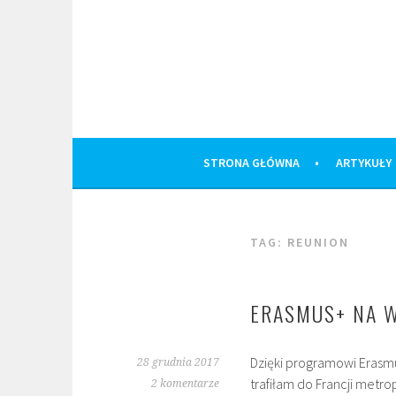
Skip
to
content
STRONA GŁÓWNA
ARTYKUŁY
TAG:
REUNION
ERASMUS+ NA W
Dzięki programowi Erasmu
28 grudnia 2017
trafiłam do Francji metro
2 komentarze