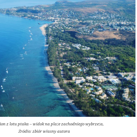
ion z lotu ptaka – widok na plaże zachodniego wybrzeża,
Źródło: zbiór własny autora