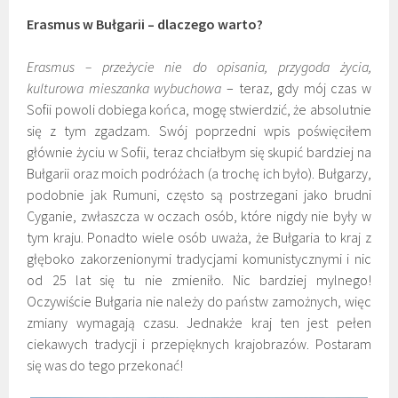
Erasmus w Bułgarii – dlaczego warto?
Erasmus – przeżycie nie do opisania, przygoda życia,
kulturowa mieszanka wybuchowa
– teraz, gdy mój czas w
Sofii powoli dobiega końca, mogę stwierdzić, że absolutnie
się z tym zgadzam. Swój poprzedni wpis poświęciłem
głównie życiu w Sofii, teraz chciałbym się skupić bardziej na
Bułgarii oraz moich podróżach (a trochę ich było). Bułgarzy,
podobnie jak Rumuni, często są postrzegani jako brudni
Cyganie, zwłaszcza w oczach osób, które nigdy nie były w
tym kraju. Ponadto wiele osób uważa, że Bułgaria to kraj z
głęboko zakorzenionymi tradycjami komunistycznymi i nic
od 25 lat się tu nie zmieniło. Nic bardziej mylnego!
Oczywiście Bułgaria nie należy do państw zamożnych, więc
zmiany wymagają czasu. Jednakże kraj ten jest pełen
ciekawych tradycji i przepięknych krajobrazów. Postaram
się was do tego przekonać!