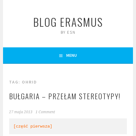
Skip
to
BLOG ERASMUS
content
BY ESN
MENU
TAG:
OHRID
BUŁGARIA – PRZEŁAM STEREOTYPY!
27 maja 2013
1 Comment
[część pierwsza]