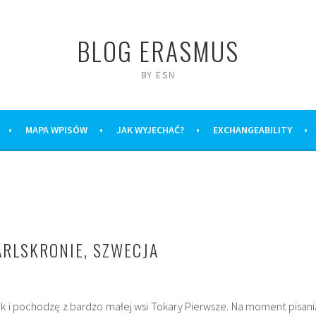
BLOG ERASMUS
BY ESN
MAPA WPISÓW
JAK WYJECHAĆ?
EXCHANGEABILITY
RLSKRONIE, SZWECJA
ek i pochodzę z bardzo małej wsi Tokary Pierwsze. Na moment pisani