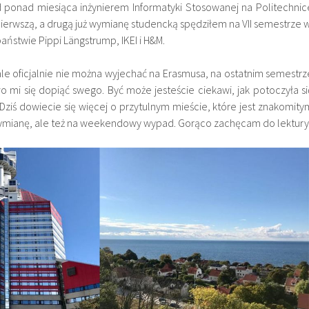
d ponad miesiąca inżynierem Informatyki Stosowanej na Politechnic
pierwszą, a drugą już wymianę studencką spędziłem na VII semestrze 
państwie Pippi Längstrump, IKEI i H&M.
le oficjalnie nie można wyjechać na Erasmusa, na ostatnim semestrz
o mi się dopiąć swego. Być może jesteście ciekawi, jak potoczyła si
 Dziś dowiecie się więcej o przytulnym mieście, które jest znakomity
ymianę, ale też na weekendowy wypad. Gorąco zachęcam do lektury