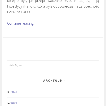
kolejne były już przeprowadzane przez Polską Agencją
Inwestycji i Handlu, która była odpowiedzialna za obecność
Polski na EXPO.
Continue reading
→
Szukaj:
ARCHIWUM
►
2023
►
2022