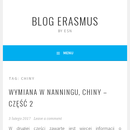
Skip
to
BLOG ERASMUS
content
BY ESN
MENU
TAG:
CHINY
WYMIANA W NANNINGU, CHINY –
CZĘŚĆ 2
3 lutego 2017
Leave a comment
W drugiej części zawarte jest więcej informacji o