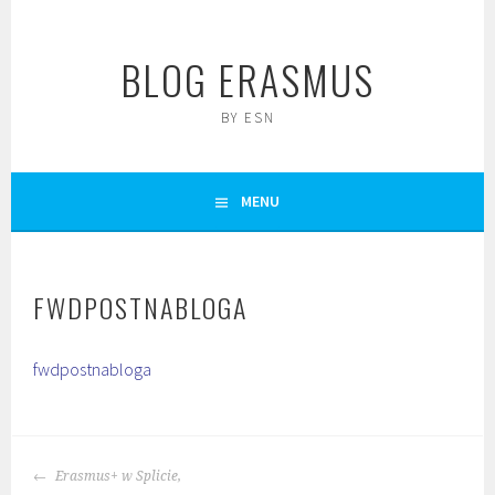
Skip
to
BLOG ERASMUS
content
BY ESN
MENU
FWDPOSTNABLOGA
fwdpostnabloga
POST
Erasmus+ w Splicie,