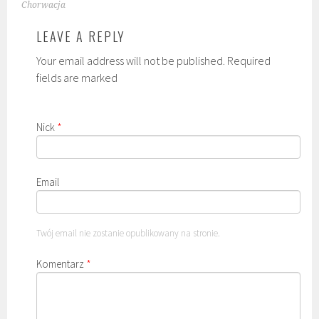
NAVIGATION
Chorwacja
LEAVE A REPLY
Your email address will not be published. Required
fields are marked
Nick
*
Email
Twój email nie zostanie opublikowany na stronie.
Komentarz
*