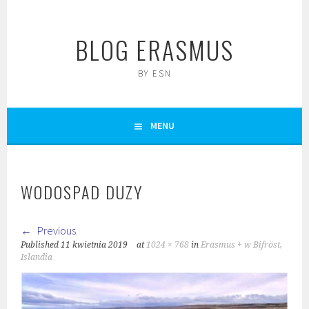
Skip
to
BLOG ERASMUS
content
BY ESN
MENU
WODOSPAD DUZY
Previous
Published
11 kwietnia 2019
at
1024 × 768
in
Erasmus + w Bifröst,
Islandia