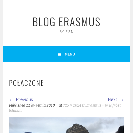
Skip
to
BLOG ERASMUS
content
BY ESN
MENU
POŁĄCZONE
Previous
Next
Published
11 kwietnia 2019
at
725 × 1024
in
Erasmus + w Bifröst,
Islandia