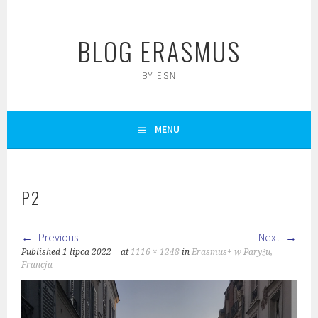
Skip
to
BLOG ERASMUS
content
BY ESN
MENU
P2
Previous
Next
Published
1 lipca 2022
at
1116 × 1248
in
Erasmus+ w Paryżu,
Francja