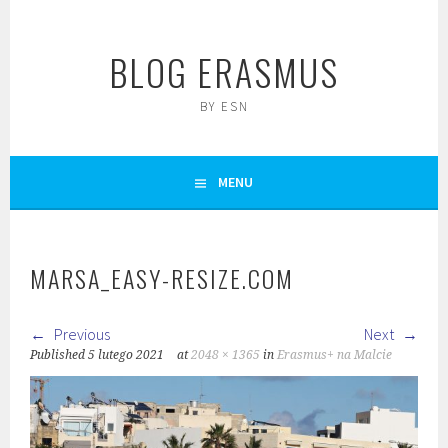
Skip
to
BLOG ERASMUS
content
BY ESN
MENU
MARSA_EASY-RESIZE.COM
Previous
Next
Published
5 lutego 2021
at
2048 × 1365
in
Erasmus+ na Malcie