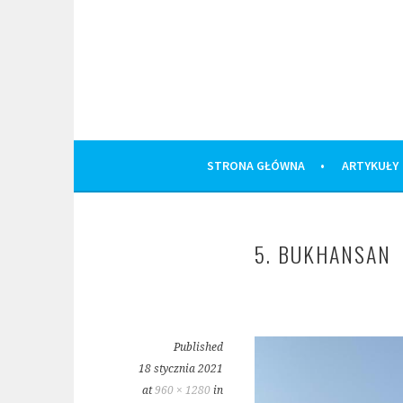
Skip
to
content
STRONA GŁÓWNA
ARTYKUŁY
5. BUKHANSAN
Published
18 stycznia 2021
at
960 × 1280
in