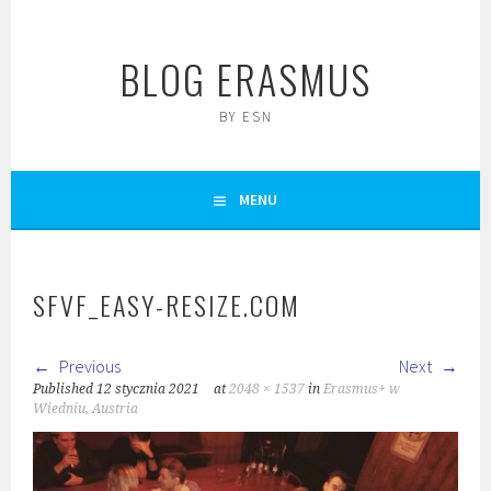
Skip
to
BLOG ERASMUS
content
BY ESN
MENU
SFVF_EASY-RESIZE.COM
Previous
Next
Published
12 stycznia 2021
at
2048 × 1537
in
Erasmus+ w
Wiedniu, Austria