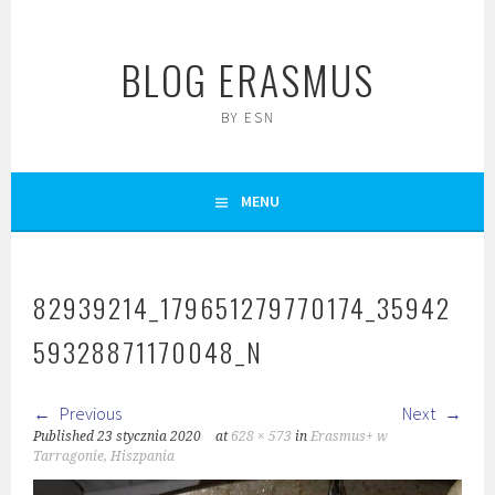
Skip
to
BLOG ERASMUS
content
BY ESN
MENU
82939214_179651279770174_35942
59328871170048_N
Previous
Next
Published
23 stycznia 2020
at
628 × 573
in
Erasmus+ w
Tarragonie, Hiszpania