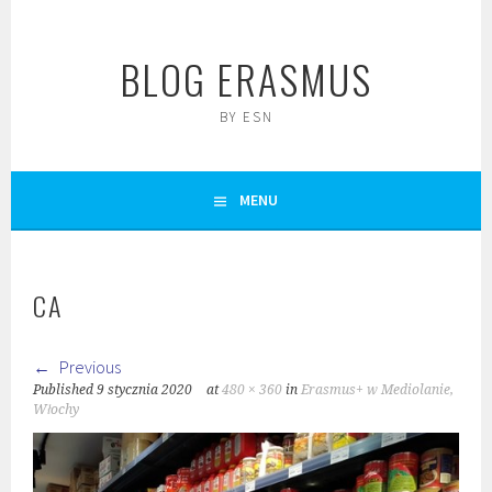
Skip
to
BLOG ERASMUS
content
BY ESN
MENU
CA
Previous
Published
9 stycznia 2020
at
480 × 360
in
Erasmus+ w Mediolanie,
Włochy