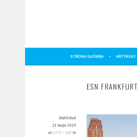
Skip
to
content
STRONA GŁÓWNA
ARTYKUŁY
ESN FRANKFUR
Published
21 maja 2019
at
1379 × 640
in