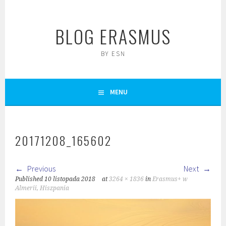
Skip
to
BLOG ERASMUS
content
BY ESN
MENU
20171208_165602
Previous
Next
Published
10 listopada 2018
at
3264 × 1836
in
Erasmus+ w
Almerii, Hiszpania