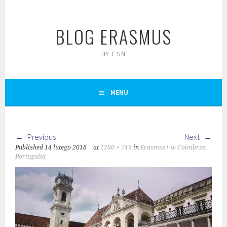
Skip
to
BLOG ERASMUS
content
BY ESN
MENU
Previous
Next
Published
14 lutego 2018
at
1280 × 719
in
Erasmus+ w Coimbrze,
Portugalia